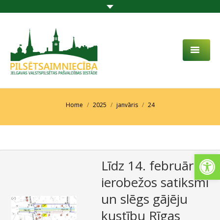
PAR MUMS
AKTUALITĀTES
You are here:
Home
2025
janvāris
24
DARBĪBAS JOMA
PROJEKTI
Open
Līdz 14. februārim
PAKALPOJUMI
ierobežos satiksmi
SABIEDRĪBAS LĪDZDALĪBA
un slēgs gājēju
KONTAKTI
kustību Rīgas