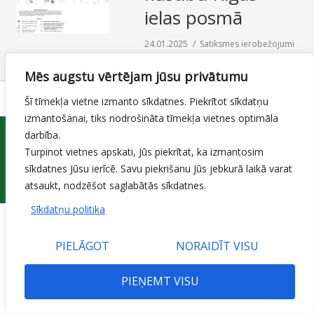
ielas posmā
SAZIŅA
24.01.2025
Satiksmes ierobežojumi
By
Mājas lapas moderators
Mēs augstu vērtējam jūsu privātumu
Šī tīmekļa vietne izmanto sīkdatnes. Piekrītot sīkdatņu
izmantošanai, tiks nodrošināta tīmekļa vietnes optimāla
darbība.
Turpinot vietnes apskati, Jūs piekrītat, ka izmantosim
sīkdatnes Jūsu ierīcē. Savu piekrišanu Jūs jebkurā laikā varat
© 2015 Jelgavas valstspilsētas pašvaldības iestāde 'Pilsētsaimniecība'
atsaukt, nodzēšot saglabātās sīkdatnes.
Sīkdatņu politika
PIELĀGOT
NORAIDĪT VISU
PIEŅEMT VISU