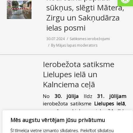
sūkņus, slēgti Mātera,
SAZIŅA
Zirgu un Sakņudārza
ielas posmi
30.07.2024
Satiksmes ierobežojumi
By
Mājas lapas moderators
Ierobežota satiksme
Lielupes ielā un
Kalnciema ceļā
No
30. jūlija
līdz
31. jūlijam
ierobežota satiksme
Lielupes ielā
,
posmā no Lielupes iela 2A līdz
Lielupes iela 2, un
Kalnciema ceļā
,
Mēs augstu vērtējam jūsu privātumu
posmā no Kalnciema ceļš 42 līdz
Šī tīmekļa vietne izmanto sīkdatnes. Piekrītot sīkdatņu