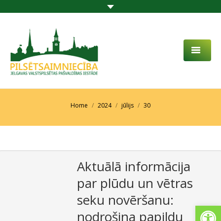
PAR MUMS
AKTUALITĀTES
You are here:
Home
2024
jūlijs
30
DARBĪBAS JOMA
PROJEKTI
Aktuālā informācija
PAKALPOJUMI
par plūdu un vētras
SABIEDRĪBAS LĪDZDALĪBA
seku novēršanu:
Open
KONTAKTI
nodrošina papildu