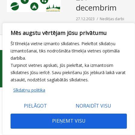
decembrim
SAZIŅA
27.12.2023
Nedēļas darbi
By
Mājas lapas moderators
Mēs augstu vērtējam jūsu privātumu
Šī tīmekļa vietne izmanto sīkdatnes. Piekrītot sīkdatņu
izmantošanai, tiks nodrošināta tīmekļa vietnes optimāla
darbība.
Turpinot vietnes apskati, Jūs piekrītat, ka izmantosim
sīkdatnes Jūsu ierīcē. Savu piekrišanu Jūs jebkurā laikā varat
© 2015 Jelgavas valstspilsētas pašvaldības iestāde 'Pilsētsaimniecība'
atsaukt, nodzēšot saglabātās sīkdatnes.
Sīkdatņu politika
PIELĀGOT
NORAIDĪT VISU
PIEŅEMT VISU