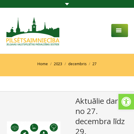
PAR MUMS
AKTUALITĀTES
You are here:
Home
2023
decembris
27
DARBĪBAS JOMA
PROJEKTI
Open
Aktuālie darbi
PAKALPOJUMI
no 27.
SABIEDRĪBAS LĪDZDALĪBA
decembra līdz
KONTAKTI
29.