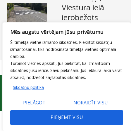
Viestura ielā
SAZIŅA
ierobežots
ātrums
Mēs augstu vērtējam jūsu privātumu
13.07.2023
Šī tīmekļa vietne izmanto sīkdatnes. Piekrītot sīkdatņu
Ielas, ietves un veloceliņi
izmantošanai, tiks nodrošināta tīmekļa vietnes optimāla
By
Mājas lapas moderators
darbība.
Turpinot vietnes apskati, Jūs piekrītat, ka izmantosim
sīkdatnes Jūsu ierīcē. Savu piekrišanu Jūs jebkurā laikā varat
atsaukt, nodzēšot saglabātās sīkdatnes.
Sīkdatņu politika
PIELĀGOT
NORAIDĪT VISU
© 2015 Jelgavas valstspilsētas pašvaldības iestāde 'Pilsētsaimniecība'
PIEŅEMT VISU