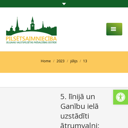
PAR MUMS
AKTUALITĀTES
You are here:
Home
2023
jūlijs
13
DARBĪBAS JOMA
PROJEKTI
Open
5. līnijā un
PAKALPOJUMI
Ganību ielā
SABIEDRĪBAS LĪDZDALĪBA
uzstādīti
KONTAKTI
ātrumvaļņi;