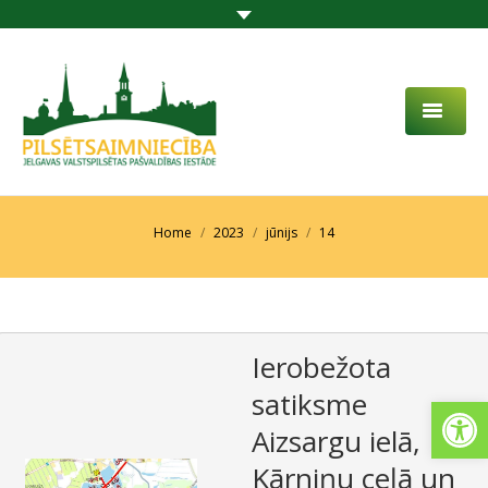
PAR MUMS
AKTUALITĀTES
You are here:
Home
2023
jūnijs
14
DARBĪBAS JOMA
PROJEKTI
Ierobežota
PAKALPOJUMI
satiksme
Open
SABIEDRĪBAS LĪDZDALĪBA
Aizsargu ielā,
KONTAKTI
Kārniņu ceļā un