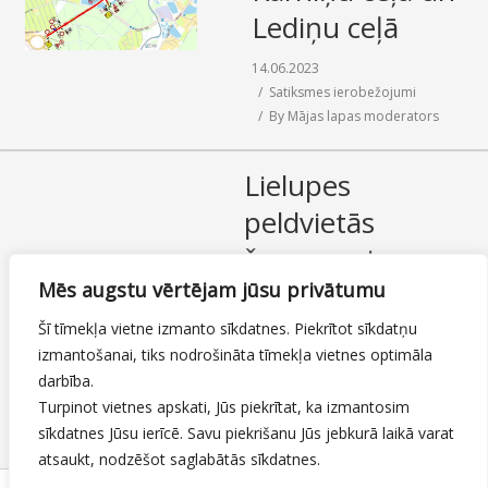
Lediņu ceļā
SAZIŅA
14.06.2023
Satiksmes ierobežojumi
By
Mājas lapas moderators
Lielupes
peldvietās
šovasar pirmo
Mēs augstu vērtējam jūsu privātumu
reizi pļauj
ūdenszāles un
Šī tīmekļa vietne izmanto sīkdatnes. Piekrītot sīkdatņu
izmantošanai, tiks nodrošināta tīmekļa vietnes optimāla
niedres
darbība.
Turpinot vietnes apskati, Jūs piekrītat, ka izmantosim
14.06.2023
Zaļās zonas
sīkdatnes Jūsu ierīcē. Savu piekrišanu Jūs jebkurā laikā varat
By
Mājas lapas moderators
atsaukt, nodzēšot saglabātās sīkdatnes.