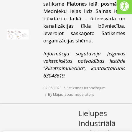
Open
satiksme
Platones ielā
, posmā no
SAZIŅA
Mednieku ielas līdz Salnas ielai,
būvdarbu laikā – ūdensvada un
kanalizācijas tīkla būvniecība,
ievērojot saskaņoto Satiksmes
organizācijas shēmu.
Informāciju sagatavoja Jelgavas
valstspilsētas pašvaldības iestāde
“Pilsētsaimniecība”, kontakttālrunis
63048619.
02.06.2023
Satiksmes ierobežojumi
By
Mājas lapas moderators
Lielupes
Industriālā