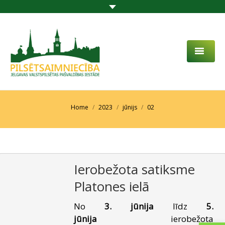
PAR MUMS
AKTUALITĀTES
You are here:
Home
2023
jūnijs
02
DARBĪBAS JOMA
PROJEKTI
Ierobežota satiksme
PAKALPOJUMI
Platones ielā
SABIEDRĪBAS LĪDZDALĪBA
No
3. jūnija
līdz
5.
KONTAKTI
jūnija
ierobežota