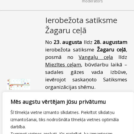
moderators
Ierobežota satiksme
Žagaru ceļā
No
23. augusta
līdz
28. augustam
ierobežota satiksme
Žagaru ceļā
,
posmā no
Vangaļu ceļa
līdz
Miezītes ceļam
, būvdarbu laikā –
sadales gāzes vada izbūve,
ievērojot saskaņoto Satiksmes
organizācijas shēmu.
Informāciju sagatavoja Jelgavas
Mēs augstu vērtējam jūsu privātumu
valstspilsētas pašvaldības iestāde
Šī tīmekļa vietne izmanto sīkdatnes. Piekrītot sīkdatņu
“Pilsētsaimniecība”, kontakttālrunis
izmantošanai, tiks nodrošināta tīmekļa vietnes optimāla
63048619.
darbība.
Turpinot vietnes apskati, Jūs piekrītat, ka izmantosim