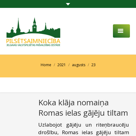
PAR MUMS
AKTUALITĀTES
You are here:
Home
2021
augusts
23
DARBĪBAS JOMA
PROJEKTI
Koka klāja nomaiņa
PAKALPOJUMI
Romas ielas gājēju tiltam
SABIEDRĪBAS LĪDZDALĪBA
Uzlabojot gājēju un riteņbraucēju
KONTAKTI
drošību, Romas ielas gājēju tiltam