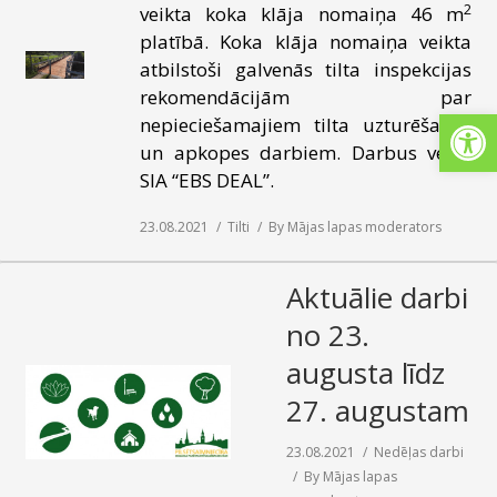
2
veikta koka klāja nomaiņa 46 m
SAZIŅA
platībā. Koka klāja nomaiņa veikta
atbilstoši galvenās tilta inspekcijas
rekomendācijām par
Open
nepieciešamajiem tilta uzturēšanas
un apkopes darbiem. Darbus veica
SIA “EBS DEAL”.
23.08.2021
Tilti
By
Mājas lapas moderators
Aktuālie darbi
no 23.
augusta līdz
27. augustam
23.08.2021
Nedēļas darbi
By
Mājas lapas