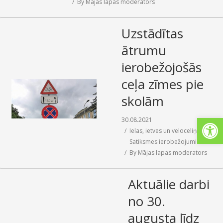
By
Mājas lapas moderators
Uzstādītas
ātrumu
ierobežojošās
ceļa zīmes pie
skolām
Open
30.08.2021
Ielas, ietves un veloceliņi
,
Satiksmes ierobežojumi
By
Mājas lapas moderators
Aktuālie darbi
no 30.
augusta līdz