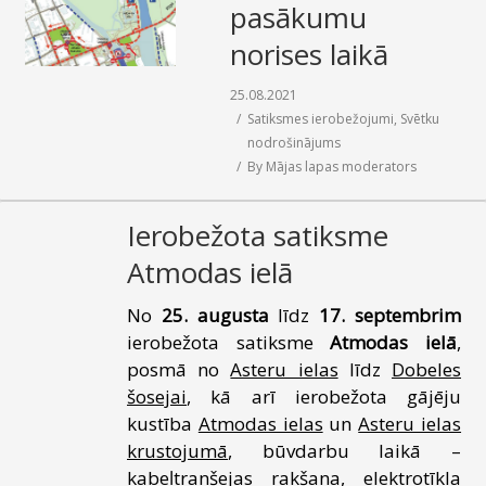
pasākumu
norises laikā
25.08.2021
Satiksmes ierobežojumi
,
Svētku
nodrošinājums
By
Mājas lapas moderators
Ierobežota satiksme
Atmodas ielā
No
25. augusta
līdz
17. septembrim
ierobežota satiksme
Atmodas ielā
,
posmā no
Asteru ielas
līdz
Dobeles
šosejai
, kā arī ierobežota gājēju
kustība
Atmodas ielas
un
Asteru ielas
krustojumā
, būvdarbu laikā –
kabeļtranšejas rakšana, elektrotīkla