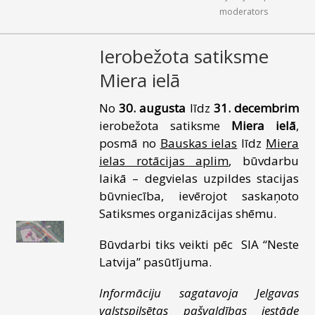
moderators
Ierobežota satiksme
Miera ielā
No
30. augusta
līdz
31. decembrim
ierobežota satiksme
Miera ielā
,
posmā no
Bauskas ielas
līdz
Miera
ielas rotācijas aplim
, būvdarbu
laikā – degvielas uzpildes stacijas
būvniecība, ievērojot saskaņoto
Satiksmes organizācijas shēmu.
Būvdarbi tiks veikti pēc SIA “Neste
Latvija” pasūtījuma.
Informāciju sagatavoja Jelgavas
valstspilsētas pašvaldības iestāde