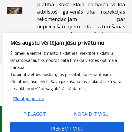
platībā. Koka klāja nomaiņa veikta
atbilstoši galvenās tilta inspekcijas
rekomendācijām par
nepieciešamajiem tilta uzturēšanas
un apkopes darbiem. Darbus veica
SIA “EBS DEAL”.
Mēs augstu vērtējam jūsu privātumu
Šī tīmekļa vietne izmanto sīkdatnes. Piekrītot sīkdatņu
23.08.2021
Tilti
By
Mājas lapas moderators
izmantošanai, tiks nodrošināta tīmekļa vietnes optimāla
darbība.
Turpinot vietnes apskati, Jūs piekrītat, ka izmantosim
sīkdatnes Jūsu ierīcē. Savu piekrišanu Jūs jebkurā laikā varat
1
2
3
Next page
atsaukt, nodzēšot saglabātās sīkdatnes.
Sīkdatņu politika
PIELĀGOT
NORAIDĪT VISU
PIEŅEMT VISU