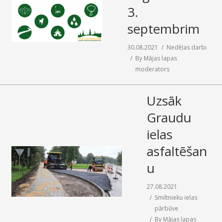
3.
septembrim
30.08.2021
Nedēļas darbi
By
Mājas lapas
moderators
Uzsāk
Graudu
ielas
asfaltēšan
u
27.08.2021
Smiltnieku ielas
pārbūve
By
Mājas lapas