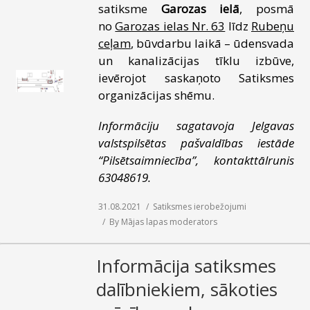
satiksme
Garozas ielā
, posmā
SAZIŅA
no
Garozas ielas Nr. 63
līdz
Rubeņu
ceļam
, būvdarbu laikā – ūdensvada
un kanalizācijas tīklu izbūve,
ievērojot saskaņoto Satiksmes
organizācijas shēmu.
Informāciju sagatavoja Jelgavas
valstspilsētas pašvaldības iestāde
“Pilsētsaimniecība”, kontakttālrunis
63048619.
31.08.2021
Satiksmes ierobežojumi
By
Mājas lapas moderators
Informācija satiksmes
dalībniekiem, sākoties