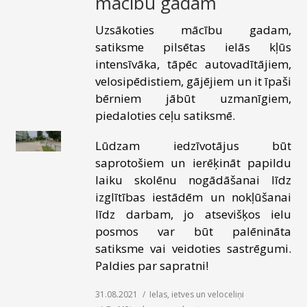
mācību gadam
Uzsākoties mācību gadam,
satiksme pilsētas ielās kļūs
intensīvāka, tāpēc autovadītājiem,
velosipēdistiem, gājējiem un it īpaši
bērniem jābūt uzmanīgiem,
piedaloties ceļu satiksmē.
Lūdzam iedzīvotājus būt
saprotošiem un ierēķināt papildu
laiku skolēnu nogādāšanai līdz
izglītības iestādēm un nokļūšanai
līdz darbam, jo atsevišķos ielu
posmos var būt palēnināta
satiksme vai veidoties sastrēgumi.
Paldies par sapratni!
31.08.2021
Ielas, ietves un veloceliņi