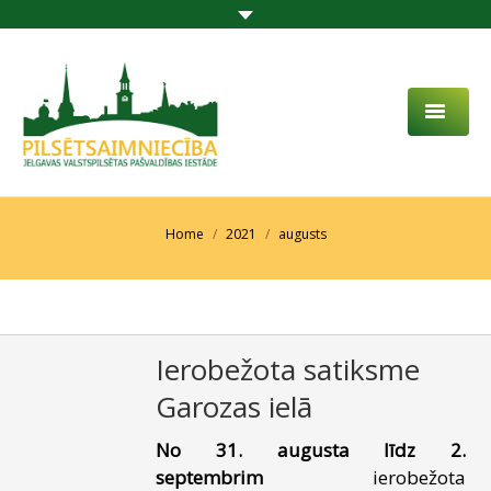
PAR MUMS
AKTUALITĀTES
You are here:
Home
2021
augusts
DARBĪBAS JOMA
PROJEKTI
Ierobežota satiksme
PAKALPOJUMI
Garozas ielā
SABIEDRĪBAS LĪDZDALĪBA
No 31. augusta līdz 2.
KONTAKTI
septembrim
ierobežota