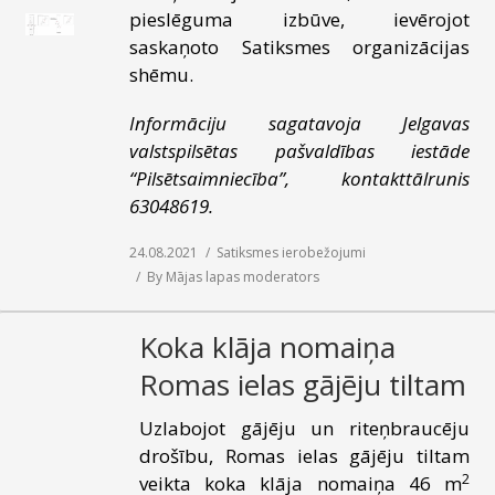
pieslēguma izbūve, ievērojot
saskaņoto Satiksmes organizācijas
shēmu.
Informāciju sagatavoja Jelgavas
valstspilsētas pašvaldības iestāde
“Pilsētsaimniecība”, kontakttālrunis
63048619.
24.08.2021
Satiksmes ierobežojumi
By
Mājas lapas moderators
Koka klāja nomaiņa
Romas ielas gājēju tiltam
Uzlabojot gājēju un riteņbraucēju
drošību, Romas ielas gājēju tiltam
2
veikta koka klāja nomaiņa 46 m