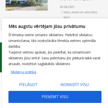
SAZIŅA
03.08.2021
Ielas, ietves un veloceliņi
,
Meži
By
Mājas lapas moderators
Mēs augstu vērtējam jūsu privātumu
Šī tīmekļa vietne izmanto sīkdatnes. Piekrītot sīkdatņu
izmantošanai, tiks nodrošināta tīmekļa vietnes optimāla
darbība.
Turpinot vietnes apskati, Jūs piekrītat, ka izmantosim
sīkdatnes Jūsu ierīcē. Savu piekrišanu Jūs jebkurā laikā varat
atsaukt, nodzēšot saglabātās sīkdatnes.
© 2015 Jelgavas valstspilsētas pašvaldības iestāde 'Pilsētsaimniecība'
Sīkdatņu politika
PIELĀGOT
NORAIDĪT VISU
PIEŅEMT VISU