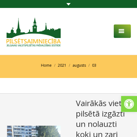
PAR MUMS
AKTUALITĀTES
You are here:
Home
2021
augusts
03
DARBĪBAS JOMA
PROJEKTI
Open
Vairākās vietās
PAKALPOJUMI
pilsētā izgāzti
SABIEDRĪBAS LĪDZDALĪBA
un nolauzti
KONTAKTI
koki un zari