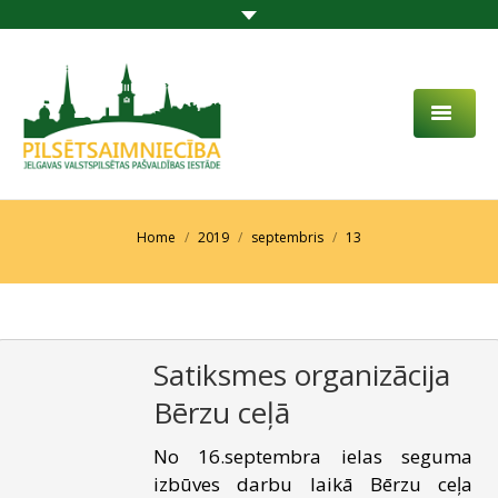
PAR MUMS
AKTUALITĀTES
You are here:
Home
2019
septembris
13
DARBĪBAS JOMA
PROJEKTI
Satiksmes organizācija
PAKALPOJUMI
Bērzu ceļā
SABIEDRĪBAS LĪDZDALĪBA
No 16.septembra ielas seguma
KONTAKTI
izbūves darbu laikā Bērzu ceļa