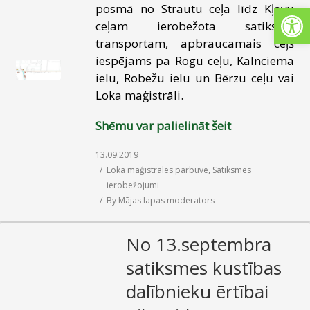
Open
posmā no Strautu ceļa līdz Kļavu
SAZIŅA
ceļam ierobežota satiksme
transportam, apbraucamais ceļš
iespējams pa Rogu ceļu, Kalnciema
ielu, Robežu ielu un Bērzu ceļu vai
Loka maģistrāli.
Shēmu var palielināt šeit
13.09.2019
Loka maģistrāles pārbūve
,
Satiksmes
ierobežojumi
By
Mājas lapas moderators
No 13.septembra
satiksmes kustības
dalībnieku ērtībai