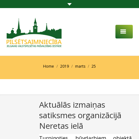
PAR MUMS
AKTUALITĀTES
You are here:
Home
2019
marts
25
DARBĪBAS JOMA
PROJEKTI
Aktuālās izmaiņas
PAKALPOJUMI
satiksmes organizācijā
SABIEDRĪBAS LĪDZDALĪBA
Neretas ielā
KONTAKTI
Turpinoties būvdarbiem objektā