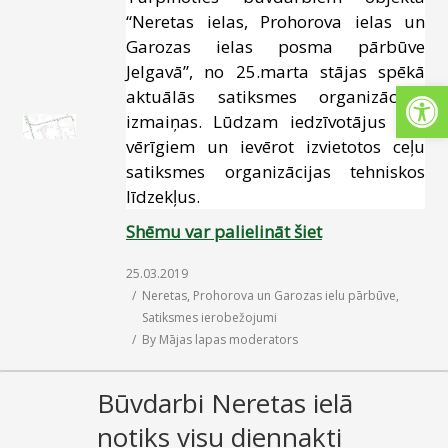
“Neretas ielas, Prohorova ielas un
SAZIŅA
Garozas ielas posma pārbūve
Jelgavā”, no 25.marta stājas spēkā
Open
aktuālās satiksmes organizācijas
izmaiņas.
Lūdzam iedzīvotājus būt
vērīgiem un ievērot izvietotos ceļu
satiksmes organizācijas tehniskos
līdzekļus.
Shēmu var palielināt šiet
25.03.2019
Neretas, Prohorova un Garozas ielu pārbūve
,
Satiksmes ierobežojumi
By
Mājas lapas moderators
Būvdarbi Neretas ielā
notiks visu diennakti