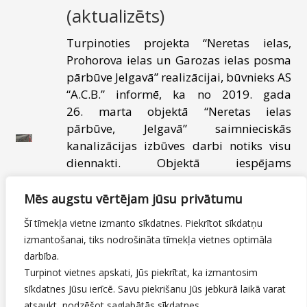
(aktualizēts)
Turpinoties projekta “Neretas ielas,
Prohorova ielas un Garozas ielas posma
pārbūve Jelgavā” realizācijai, būvnieks AS
“A.C.B.” informē, ka no 2019. gada
26. marta objektā “Neretas ielas
pārbūve, Jelgavā” saimnieciskās
kanalizācijas izbūves darbi notiks visu
diennakti. Objektā iespējams
pastiprināts apgaismojums un
būvdarbu radīts troksnis atkarībā no
Mēs augstu vērtējam jūsu privātumu
būvdarbu specifikas un veida. Lūdzam
Šī tīmekļa vietne izmanto sīkdatnes. Piekrītot sīkdatņu
iedzīvotājus būt saprotošiem!
izmantošanai, tiks nodrošināta tīmekļa vietnes optimāla
darbība.
25.03.2019
Turpinot vietnes apskati, Jūs piekrītat, ka izmantosim
Neretas, Prohorova un Garozas ielu pārbūve
sīkdatnes Jūsu ierīcē. Savu piekrišanu Jūs jebkurā laikā varat
By
Mājas lapas moderators
atsaukt, nodzēšot saglabātās sīkdatnes.