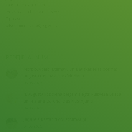
Tālr.:
(+371) 630 844 70
Iedzīvotāju atbalsta tālr.:
8787
E-pasts:
pilsetsaimnieciba@jelgava.lv
Find us on:
PĒDĒJIE JAUNUMI
Norit būvdarbi Dzirnavu un Bauskas ielas posmā;
augustā turpināsies asfaltēšana
06.08.2026
4. augustā līdz diena beigām slēgts Pulkveža Brieža
un Krišjāņa Barona ielas krustojums
04.08.2026
Jāņa ielā uzstādīti divi ātrumvaļņi
04.08.2026