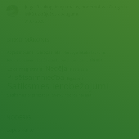
Jelgavā sakopj ietvju malas, noņemot vairāku gadu
laikā uzkrājušos apaugumu
31.07.2026
BIRKU MĀKONIS
Garozas iela
Apgaismojums
Hercoga Jēkaba laukums
Lielā iela
Ielu uzturēšana
Lielupe
Jāņa Čakstes bulvāris
Nedēļa
Loka maģistrāle
Pasta sala
Pilsētsaimniecība
Rīgas iela
Satiksmes ierobežojumi
Satiksmes organizācija
Svētku nodrošināšana
NODERĪGI
Lapas karte