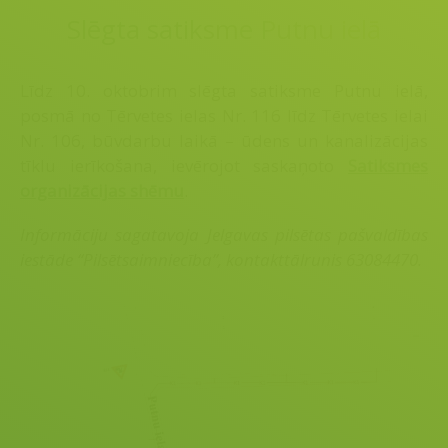
Slēgta satiksme Putnu ielā
Līdz 10. oktobrim slēgta satiksme Putnu ielā,
posmā no Tērvetes ielas Nr. 116 līdz Tērvetes ielai
Nr. 106, būvdarbu laikā – ūdens un kanalizācijas
tīklu ierīkošana, ievērojot saskaņoto
Satiksmes
organizācijas shēmu
.
Informāciju sagatavoja Jelgavas pilsētas pašvaldības
iestāde “Pilsētsaimniecība”, kontakttālrunis 63084470.