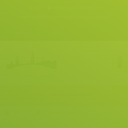
8787
pilsetsaimnieciba@jelgava.lv
Šodien vārda dienas svin: Mudīte, Vladislavs, Vladislava
You are here:
Home
Satiksmes ierobežojumi
06.05.2020
By
Mājas lapas moderators