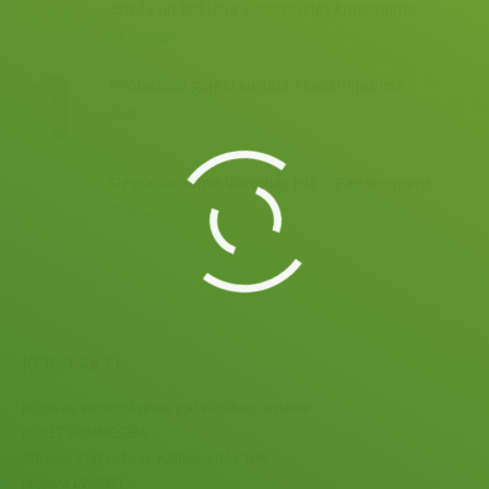
Brieža un Krišjāņa Barona ielas krustojums
04.08.2026
Ierobežota gājēju kustība Akadēmijas ielā
28.07.2026
Slēgta satiksme Viktorijas ielā – Pagarinājums
27.07.2026
KONTAKTI
Jelgavas valstspilsētas pašvaldības iestāde
PILSĒTSAIMNIECĪBA
Adrese:
Pulkveža O. Kalpaka iela 16A,
Jelgava LV-3001