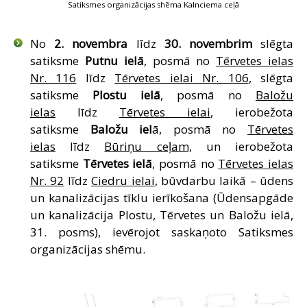
Satiksmes organizācijas shēma Kalnciema ceļā
No
2. novembra
līdz
30. novembrim
slēgta
satiksme
Putnu ielā
, posmā no
Tērvetes ielas
Nr. 116
līdz
Tērvetes ielai Nr. 106
, slēgta
satiksme
Plostu ielā
, posmā no
Baložu
ielas
līdz
Tērvetes ielai
, ierobežota
satiksme
Baložu iel
ā, posmā no
Tērvetes
ielas
līdz
Būriņu ceļam,
un ierobežota
satiksme
Tērvetes ielā
, posmā no
Tērvetes ielas
Nr. 92
līdz
Ciedru ielai
, būvdarbu laikā – ūdens
un kanalizācijas tīklu ierīkošana (Ūdensapgāde
un kanalizācija Plostu, Tērvetes un Baložu ielā,
31. posms), ievērojot saskaņoto Satiksmes
organizācijas shēmu.