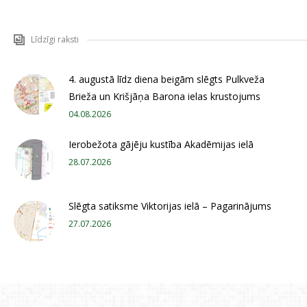
Līdzīgi raksti
4. augustā līdz diena beigām slēgts Pulkveža
Brieža un Krišjāņa Barona ielas krustojums
04.08.2026
Ierobežota gājēju kustība Akadēmijas ielā
28.07.2026
Slēgta satiksme Viktorijas ielā – Pagarinājums
27.07.2026