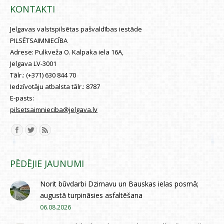
KONTAKTI
Jelgavas valstspilsētas pašvaldības iestāde
PILSĒTSAIMNIECĪBA
Adrese:
Pulkveža O. Kalpaka iela 16A,
Jelgava LV-3001
Tālr.:
(+371) 630 844 70
Iedzīvotāju atbalsta tālr.:
8787
E-pasts:
pilsetsaimnieciba@jelgava.lv
Find us on:
PĒDĒJIE JAUNUMI
Norit būvdarbi Dzirnavu un Bauskas ielas posmā;
augustā turpināsies asfaltēšana
06.08.2026