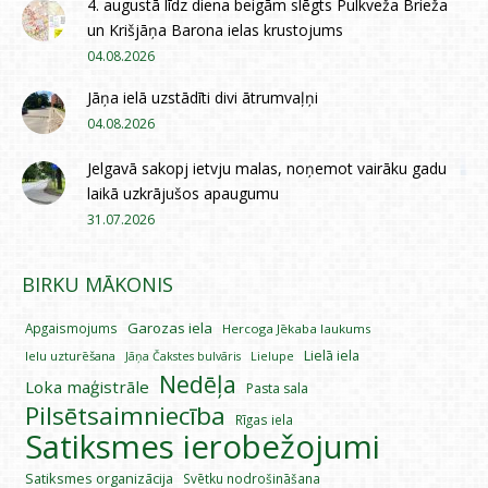
4. augustā līdz diena beigām slēgts Pulkveža Brieža
un Krišjāņa Barona ielas krustojums
04.08.2026
Jāņa ielā uzstādīti divi ātrumvaļņi
04.08.2026
Jelgavā sakopj ietvju malas, noņemot vairāku gadu
laikā uzkrājušos apaugumu
31.07.2026
BIRKU MĀKONIS
Garozas iela
Apgaismojums
Hercoga Jēkaba laukums
Lielā iela
Ielu uzturēšana
Lielupe
Jāņa Čakstes bulvāris
Nedēļa
Loka maģistrāle
Pasta sala
Pilsētsaimniecība
Rīgas iela
Satiksmes ierobežojumi
Satiksmes organizācija
Svētku nodrošināšana