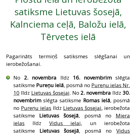
SAZIŅA
satiksme Lietuvas šosejā,
Kalnciema ceļā, Baložu ielā,
Tērvetes ielā
Pagarināts termiņš satiksmes slēgšanai un
ierobežošanai.
No
2. novembra
līdz
16. novembrim
slēgta
satiksme
Pureņu ielā
, posmā no
Pureņu ielas Nr.
10
līdz
Lietuvas šosejai
. No
2. novembra
līdz
30.
novembrim
slēgta satiksme
Romas ielā
, posmā
no
Pureņu ielas
līdz
Lietuvas šosejai
, ierobežota
satiksme
Lietuvas šosejā
, posmā no
Miera
ielas
līdz
Vidus ielai,
un ierobežota
satiksme
Lietuvas šosejā
, posmā no
Vidus