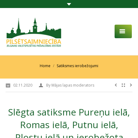
PAR MUMS
AKTUALITĀTES
You are here:
Home
Satiksmes ierobežojumi
DARBĪBAS JOMA
02.11.2020
By
Mājas lapas moderators
PROJEKTI
PAKALPOJUMI
Slēgta satiksme Pureņu ielā,
SABIEDRĪBAS LĪDZDALĪBA
Romas ielā, Putnu ielā,
KONTAKTI
Plostu ielā un ierobežota