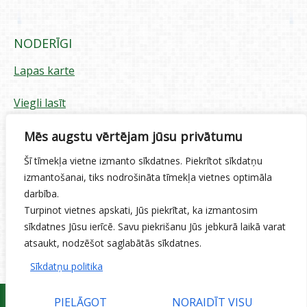
NODERĪGI
Lapas karte
Viegli lasīt
Piekļūstamības paziņojums
Mēs augstu vērtējam jūsu privātumu
Šī tīmekļa vietne izmanto sīkdatnes. Piekrītot sīkdatņu
Sīkdatņu izmantošana
izmantošanai, tiks nodrošināta tīmekļa vietnes optimāla
darbība.
Privātuma politika
Turpinot vietnes apskati, Jūs piekrītat, ka izmantosim
sīkdatnes Jūsu ierīcē. Savu piekrišanu Jūs jebkurā laikā varat
Ētikas kodekss
atsaukt, nodzēšot saglabātās sīkdatnes.
Sīkdatņu politika
PIELĀGOT
NORAIDĪT VISU