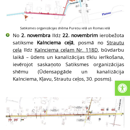
Satiksmes organizācijas shēma Pureņu ielā un Romas ielā
No
2. novembra
līdz
22. novembrim
ierobežota
satiksme
Kalnciema ceļā
, posmā no
Strautu
ceļa
līdz
Kalnciema ceļam Nr. 118D
, būvdarbu
laikā – ūdens un kanalizācijas tīklu ierīkošana,
ievērojot saskaņoto Satiksmes organizācijas
shēmu (Ūdensapgāde un kanalizācija
Kalnciema, Kļavu, Strautu ceļos, 30. posms).
Open