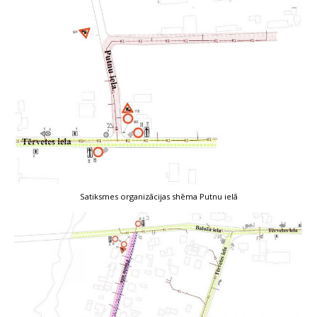
Satiksmes organizācijas shēma Putnu ielā