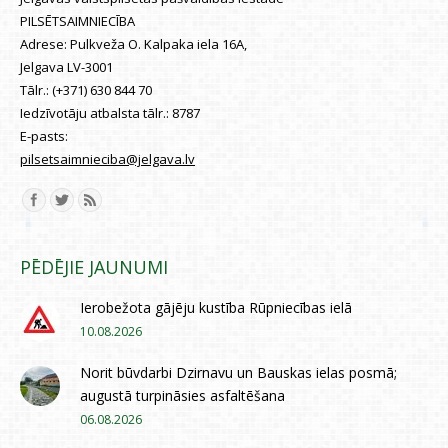
PILSĒTSAIMNIECĪBA
Adrese:
Pulkveža O. Kalpaka iela 16A,
Jelgava LV-3001
Tālr.:
(+371) 630 844 70
Iedzīvotāju atbalsta tālr.:
8787
E-pasts:
pilsetsaimnieciba@jelgava.lv
Find us on:
PĒDĒJIE JAUNUMI
Ierobežota gājēju kustība Rūpniecības ielā
10.08.2026
Norit būvdarbi Dzirnavu un Bauskas ielas posmā;
augustā turpināsies asfaltēšana
06.08.2026