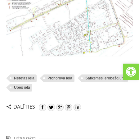
Open
Neretas iela
Prohorova iela
Satiksmes ierobežojumi
Upes iela
DALĪTIES
Līdzīgi raksti