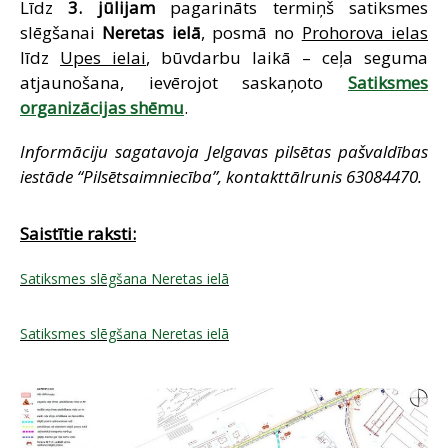
Līdz
3. jūlijam
pagarināts termiņš satiksmes
SAZIŅA
slēgšanai
Neretas ielā
, posmā no
Prohorova ielas
līdz
Upes ielai
, būvdarbu laikā – ceļa seguma
atjaunošana, ievērojot saskaņoto
Satiksmes
organizācijas shēmu
.
Informāciju sagatavoja Jelgavas pilsētas pašvaldības
iestāde “Pilsētsaimniecība”, kontakttālrunis 63084470.
Saistītie raksti:
Satiksmes slēgšana Neretas ielā
Satiksmes slēgšana Neretas ielā