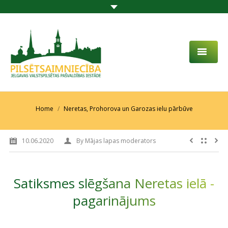
PAR MUMS
AKTUALITĀTES
You are here:
Home
Neretas, Prohorova un Garozas ielu pārbūve
DARBĪBAS JOMA
10.06.2020
By
Mājas lapas moderators
PROJEKTI
PAKALPOJUMI
Satiksmes slēgšana Neretas ielā -
SABIEDRĪBAS LĪDZDALĪBA
pagarinājums
KONTAKTI