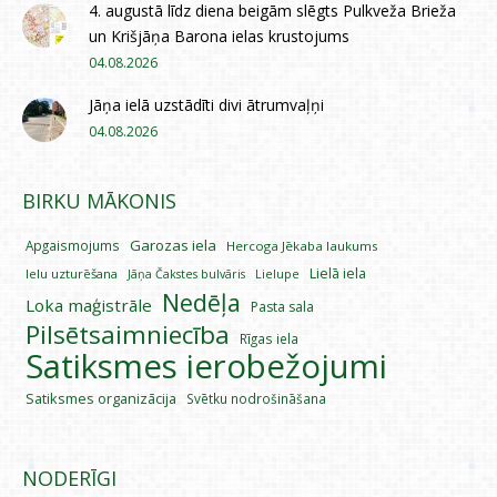
4. augustā līdz diena beigām slēgts Pulkveža Brieža
un Krišjāņa Barona ielas krustojums
04.08.2026
Jāņa ielā uzstādīti divi ātrumvaļņi
04.08.2026
BIRKU MĀKONIS
Garozas iela
Apgaismojums
Hercoga Jēkaba laukums
Lielā iela
Ielu uzturēšana
Lielupe
Jāņa Čakstes bulvāris
Nedēļa
Loka maģistrāle
Pasta sala
Pilsētsaimniecība
Rīgas iela
Satiksmes ierobežojumi
Satiksmes organizācija
Svētku nodrošināšana
NODERĪGI