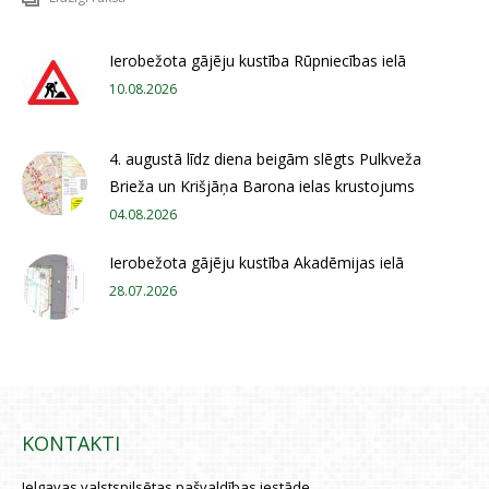
Ierobežota gājēju kustība Rūpniecības ielā
10.08.2026
4. augustā līdz diena beigām slēgts Pulkveža
Brieža un Krišjāņa Barona ielas krustojums
04.08.2026
Ierobežota gājēju kustība Akadēmijas ielā
28.07.2026
KONTAKTI
Jelgavas valstspilsētas pašvaldības iestāde