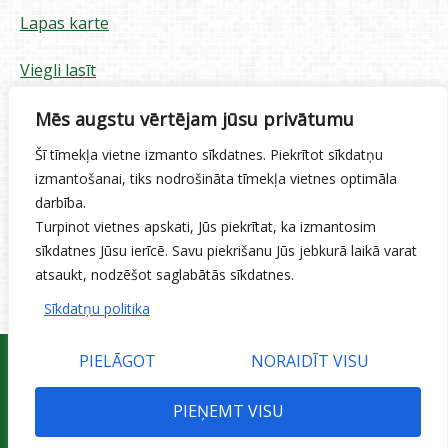
Lapas karte
Viegli lasīt
Piekļūstamības paziņojums
Mēs augstu vērtējam jūsu privātumu
Šī tīmekļa vietne izmanto sīkdatnes. Piekrītot sīkdatņu
Sīkdatņu izmantošana
izmantošanai, tiks nodrošināta tīmekļa vietnes optimāla
darbība.
Privātuma politika
Turpinot vietnes apskati, Jūs piekrītat, ka izmantosim
sīkdatnes Jūsu ierīcē. Savu piekrišanu Jūs jebkurā laikā varat
Ētikas kodekss
atsaukt, nodzēšot saglabātās sīkdatnes.
Sīkdatņu politika
PIELĀGOT
NORAIDĪT VISU
PIEŅEMT VISU
© 2015 Jelgavas valstspilsētas pašvaldības iestāde 'Pilsētsaimniecība'