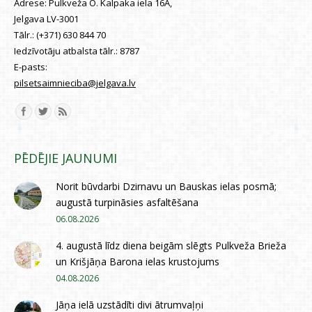
Adrese:
Pulkveža O. Kalpaka iela 16A,
Jelgava LV-3001
Tālr.:
(+371) 630 844 70
Iedzīvotāju atbalsta tālr.:
8787
E-pasts:
pilsetsaimnieciba@jelgava.lv
Find us on:
PĒDĒJIE JAUNUMI
Norit būvdarbi Dzirnavu un Bauskas ielas posmā;
augustā turpināsies asfaltēšana
06.08.2026
4. augustā līdz diena beigām slēgts Pulkveža Brieža
un Krišjāņa Barona ielas krustojums
04.08.2026
Jāņa ielā uzstādīti divi ātrumvaļņi