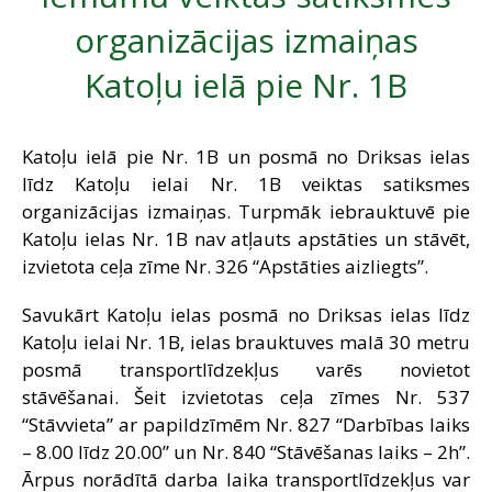
SAZIŅA
organizācijas izmaiņas
Katoļu ielā pie Nr. 1B
Katoļu ielā pie Nr. 1B un posmā no Driksas ielas
līdz Katoļu ielai Nr. 1B veiktas satiksmes
organizācijas izmaiņas. Turpmāk iebrauktuvē pie
Katoļu ielas Nr. 1B nav atļauts apstāties un stāvēt,
izvietota ceļa zīme Nr. 326 “Apstāties aizliegts”.
Savukārt Katoļu ielas posmā no Driksas ielas līdz
Katoļu ielai Nr. 1B, ielas brauktuves malā 30 metru
posmā transportlīdzekļus varēs novietot
stāvēšanai. Šeit izvietotas ceļa zīmes Nr. 537
“Stāvvieta” ar papildzīmēm Nr. 827 “Darbības laiks
– 8.00 līdz 20.00” un Nr. 840 “Stāvēšanas laiks – 2h”.
Ārpus norādītā darba laika transportlīdzekļus var