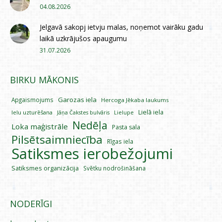
04.08.2026
Jelgavā sakopj ietvju malas, noņemot vairāku gadu
laikā uzkrājušos apaugumu
31.07.2026
BIRKU MĀKONIS
Garozas iela
Apgaismojums
Hercoga Jēkaba laukums
Lielā iela
Ielu uzturēšana
Lielupe
Jāņa Čakstes bulvāris
Nedēļa
Loka maģistrāle
Pasta sala
Pilsētsaimniecība
Rīgas iela
Satiksmes ierobežojumi
Satiksmes organizācija
Svētku nodrošināšana
NODERĪGI