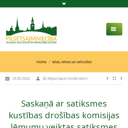
PAR MUMS
AKTUALITĀTES
You are here:
Home
Ielas, ietves un veloceliņi
DARBĪBAS JOMA
26.05.2022
By
Mājas lapas moderators
PROJEKTI
PAKALPOJUMI
Saskaņā ar satiksmes
SABIEDRĪBAS LĪDZDALĪBA
kustības drošības komisijas
KONTAKTI
lēmumu veiktas satiksmes