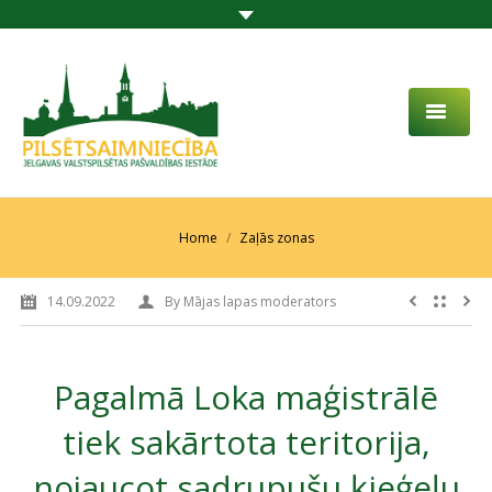
PAR MUMS
AKTUALITĀTES
You are here:
Home
Zaļās zonas
DARBĪBAS JOMA
14.09.2022
By
Mājas lapas moderators
PROJEKTI
PAKALPOJUMI
Pagalmā Loka maģistrālē
SABIEDRĪBAS LĪDZDALĪBA
tiek sakārtota teritorija,
KONTAKTI
nojaucot sadrupušu ķieģeļu