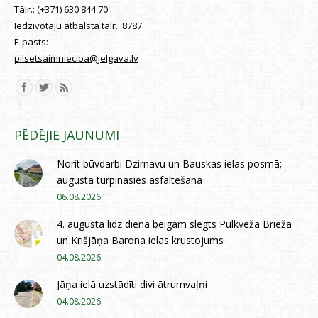
Tālr.:
(+371) 630 844 70
Iedzīvotāju atbalsta tālr.:
8787
E-pasts:
pilsetsaimnieciba@jelgava.lv
Find us on:
PĒDĒJIE JAUNUMI
Norit būvdarbi Dzirnavu un Bauskas ielas posmā;
augustā turpināsies asfaltēšana
06.08.2026
4. augustā līdz diena beigām slēgts Pulkveža Brieža
un Krišjāņa Barona ielas krustojums
04.08.2026
Jāņa ielā uzstādīti divi ātrumvaļņi
04.08.2026