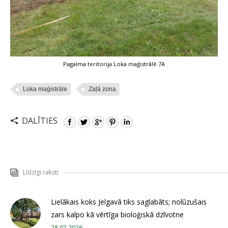
Pagalma teritorija Loka maģistrālē 7A
Loka maģistrāle
Zaļā zona
DALĪTIES
Līdzīgi raksti
Lielākais koks Jelgavā tiks saglabāts; nolūzušais
zars kalpo kā vērtīga bioloģiskā dzīvotne
28.07.2026