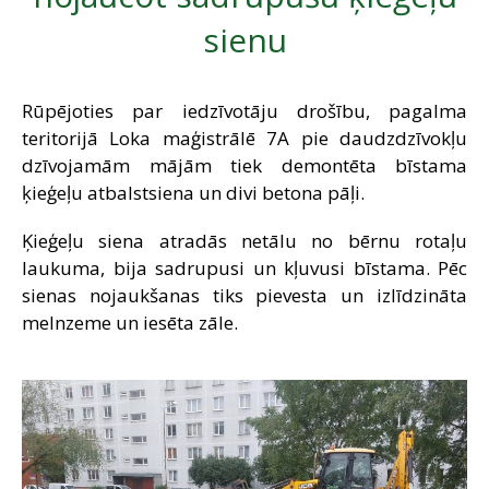
SAZIŅA
sienu
Rūpējoties par iedzīvotāju drošību, pagalma
teritorijā Loka maģistrālē 7A pie daudzdzīvokļu
dzīvojamām mājām tiek demontēta bīstama
ķieģeļu atbalstsiena un divi betona pāļi.
Ķieģeļu siena atradās netālu no bērnu rotaļu
laukuma, bija sadrupusi un kļuvusi bīstama. Pēc
sienas nojaukšanas tiks pievesta un izlīdzināta
melnzeme un iesēta zāle.