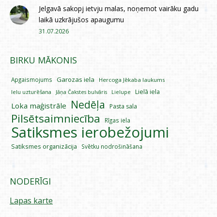
Jelgavā sakopj ietvju malas, noņemot vairāku gadu
laikā uzkrājušos apaugumu
31.07.2026
BIRKU MĀKONIS
Garozas iela
Apgaismojums
Hercoga Jēkaba laukums
Lielā iela
Ielu uzturēšana
Lielupe
Jāņa Čakstes bulvāris
Nedēļa
Loka maģistrāle
Pasta sala
Pilsētsaimniecība
Rīgas iela
Satiksmes ierobežojumi
Satiksmes organizācija
Svētku nodrošināšana
NODERĪGI
Lapas karte