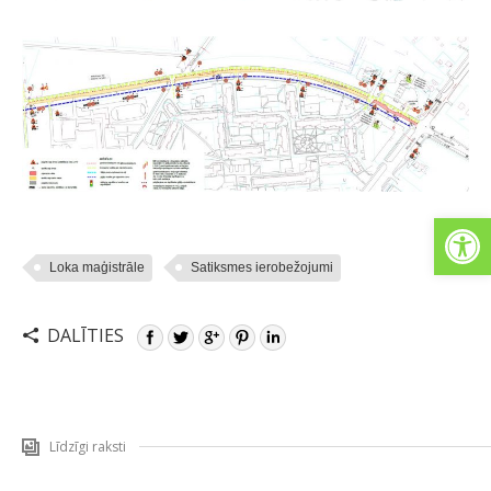
Open
Loka maģistrāle
Satiksmes ierobežojumi
DALĪTIES
Līdzīgi raksti