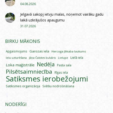
04.08.2026
Jelgavā sakopj ietvju malas, noņemot vairāku gadu
laikā uzkrājušos apaugumu
31.07.2026
BIRKU MĀKONIS
Garozas iela
Apgaismojums
Hercoga Jēkaba laukums
Lielā iela
Ielu uzturēšana
Lielupe
Jāņa Čakstes bulvāris
Nedēļa
Loka maģistrāle
Pasta sala
Pilsētsaimniecība
Rīgas iela
Satiksmes ierobežojumi
Satiksmes organizācija
Svētku nodrošināšana
NODERĪGI