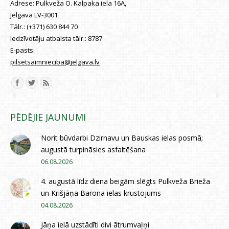
Adrese:
Pulkveža O. Kalpaka iela 16A,
Jelgava LV-3001
Tālr.:
(+371) 630 844 70
Iedzīvotāju atbalsta tālr.:
8787
E-pasts:
pilsetsaimnieciba@jelgava.lv
Find us on:
PĒDĒJIE JAUNUMI
Norit būvdarbi Dzirnavu un Bauskas ielas posmā;
augustā turpināsies asfaltēšana
06.08.2026
4. augustā līdz diena beigām slēgts Pulkveža Brieža
un Krišjāņa Barona ielas krustojums
04.08.2026
Jāņa ielā uzstādīti divi ātrumvaļņi