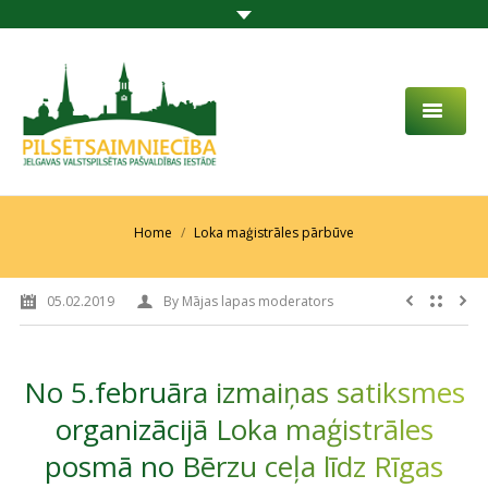
PAR MUMS
AKTUALITĀTES
You are here:
Home
Loka maģistrāles pārbūve
DARBĪBAS JOMA
05.02.2019
By
Mājas lapas moderators
PROJEKTI
PAKALPOJUMI
No 5.februāra izmaiņas satiksmes
SABIEDRĪBAS LĪDZDALĪBA
organizācijā Loka maģistrāles
posmā no Bērzu ceļa līdz Rīgas
KONTAKTI