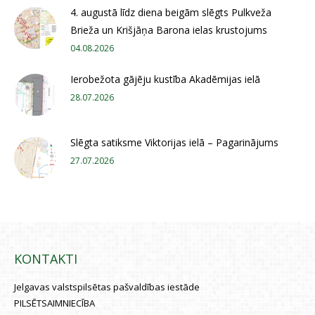
4. augustā līdz diena beigām slēgts Pulkveža
Brieža un Krišjāņa Barona ielas krustojums
04.08.2026
Ierobežota gājēju kustība Akadēmijas ielā
28.07.2026
Slēgta satiksme Viktorijas ielā – Pagarinājums
27.07.2026
KONTAKTI
Jelgavas valstspilsētas pašvaldības iestāde
PILSĒTSAIMNIECĪBA