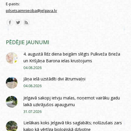
E-pasts:
pilsetsaimnieciba@jelgava.lv
Find us on:
PĒDĒJIE JAUNUMI
4. augustā līdz diena beigām slēgts Pulkveža Brieža
un Krišjāņa Barona ielas krustojums
04.08.2026
Jāņa ielā uzstādīti divi ātrumvaļņi
04.08.2026
Jelgavā sakopj ietvju malas, noņemot vairāku gadu
laikā uzkrājušos apaugumu
31.07.2026
Lielākais koks Jelgavā tiks saglabāts; nolūzušais zars
kalpo kā vērtīga bioloģiskā dzīvotne