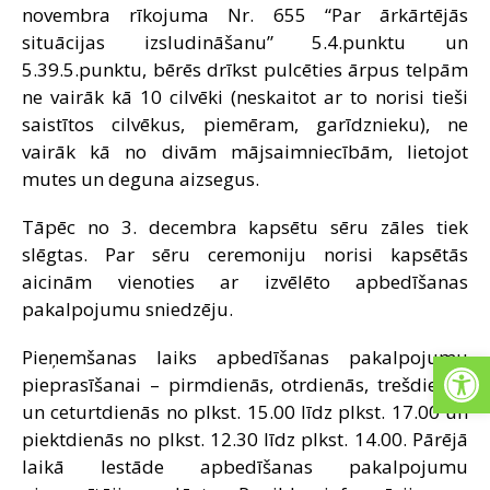
novembra rīkojuma Nr. 655 “Par ārkārtējās
situācijas izsludināšanu” 5.4.punktu un
5.39.5.punktu, bērēs drīkst pulcēties ārpus telpām
ne vairāk kā 10 cilvēki (neskaitot ar to norisi tieši
saistītos cilvēkus, piemēram, garīdznieku), ne
vairāk kā no divām mājsaimniecībām, lietojot
mutes un deguna aizsegus.
Tāpēc no 3. decembra kapsētu sēru zāles tiek
slēgtas. Par sēru ceremoniju norisi kapsētās
aicinām vienoties ar izvēlēto apbedīšanas
pakalpojumu sniedzēju.
Open
Pieņemšanas laiks apbedīšanas pakalpojumu
pieprasīšanai – pirmdienās, otrdienās, trešdienās
un ceturtdienās no plkst. 15.00 līdz plkst. 17.00 un
piektdienās no plkst. 12.30 līdz plkst. 14.00. Pārējā
laikā Iestāde apbedīšanas pakalpojumu