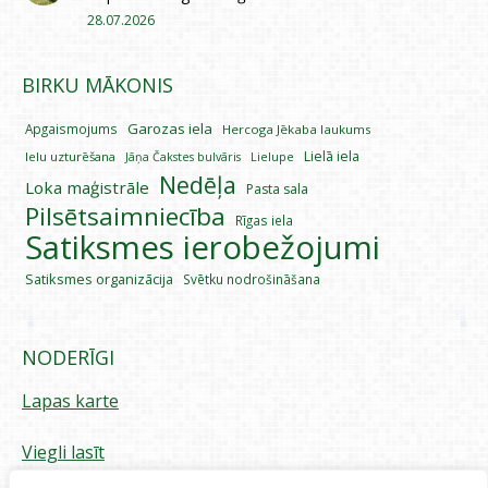
28.07.2026
BIRKU MĀKONIS
Garozas iela
Apgaismojums
Hercoga Jēkaba laukums
Lielā iela
Ielu uzturēšana
Lielupe
Jāņa Čakstes bulvāris
Nedēļa
Loka maģistrāle
Pasta sala
Pilsētsaimniecība
Rīgas iela
Satiksmes ierobežojumi
Satiksmes organizācija
Svētku nodrošināšana
NODERĪGI
Lapas karte
Viegli lasīt