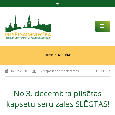
PAR MUMS
AKTUALITĀTES
You are here:
Home
Kapsētas
DARBĪBAS JOMA
02.12.2020
By
Mājas lapas moderators
PROJEKTI
PAKALPOJUMI
No 3. decembra pilsētas
SABIEDRĪBAS LĪDZDALĪBA
kapsētu sēru zāles SLĒGTAS!
KONTAKTI