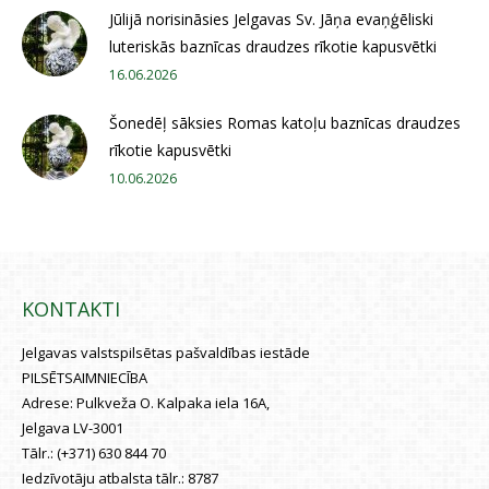
Jūlijā norisināsies Jelgavas Sv. Jāņa evaņģēliski
luteriskās baznīcas draudzes rīkotie kapusvētki
16.06.2026
Šonedēļ sāksies Romas katoļu baznīcas draudzes
rīkotie kapusvētki
10.06.2026
KONTAKTI
Jelgavas valstspilsētas pašvaldības iestāde
PILSĒTSAIMNIECĪBA
Adrese:
Pulkveža O. Kalpaka iela 16A,
Jelgava LV-3001
Tālr.:
(+371) 630 844 70
Iedzīvotāju atbalsta tālr.:
8787