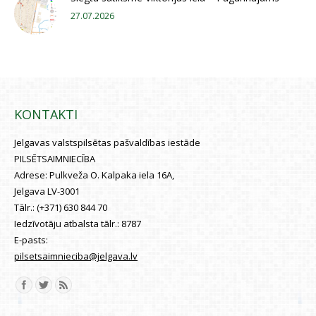
27.07.2026
KONTAKTI
Jelgavas valstspilsētas pašvaldības iestāde
PILSĒTSAIMNIECĪBA
Adrese:
Pulkveža O. Kalpaka iela 16A,
Jelgava LV-3001
Tālr.:
(+371) 630 844 70
Iedzīvotāju atbalsta tālr.:
8787
E-pasts:
pilsetsaimnieciba@jelgava.lv
Find us on: