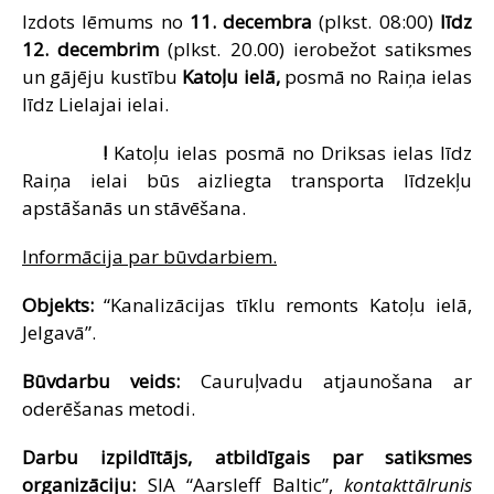
Izdots lēmums no
11. decembra
(plkst. 08:00)
līdz
SAZIŅA
12. decembrim
(plkst. 20.00) ierobežot satiksmes
un gājēju kustību
Katoļu ielā,
posmā no Raiņa ielas
līdz Lielajai ielai.
!
Katoļu ielas posmā no Driksas ielas līdz
Raiņa ielai būs aizliegta transporta līdzekļu
apstāšanās un stāvēšana.
Informācija par būvdarbiem.
Objekts:
“Kanalizācijas tīklu remonts Katoļu ielā,
Jelgavā”.
Būvdarbu veids:
Cauruļvadu atjaunošana ar
oderēšanas metodi.
Darbu izpildītājs, atbildīgais par satiksmes
organizāciju:
SIA “Aarsleff Baltic”,
kontakttālrunis