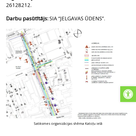
26128212.
Darbu pasūtītājs:
SIA “JELGAVAS ŪDENS”.
Open
Satiksmes organizācijas shēma Katoļu ielā