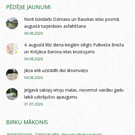
PĒDĒJIE JAUNUMI
Norit būvdarbi Dzirnavu un Bauskas ielas posmā;
augustā turpināsies asfaltēšana
06.08.2026
4. augustā līdz diena beigām slēgts Pulkveža Brieža
un Krišjāņa Barona ielas krustojums
04.08.2026
Jāņa ielā uzstādīti divi ātrumvaļņi
04.08.2026
Jelgavā sakopj ietvju malas, noņemot vairāku gadu
laikā uzkrājušos apaugumu
31.07.2026
BIRKU MĀKONIS
Garozas iela
Apgaismojums
Hercoga Jēkaba laukums