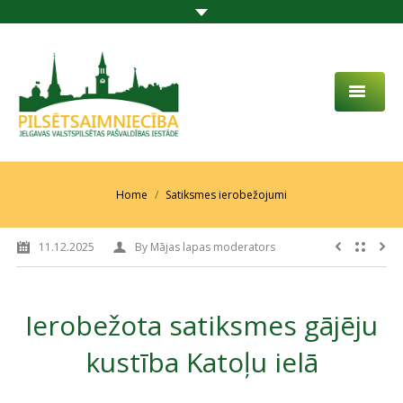
PAR MUMS
AKTUALITĀTES
You are here:
Home
Satiksmes ierobežojumi
DARBĪBAS JOMA
11.12.2025
By
Mājas lapas moderators
PROJEKTI
PAKALPOJUMI
Ierobežota satiksmes gājēju
SABIEDRĪBAS LĪDZDALĪBA
kustība Katoļu ielā
KONTAKTI