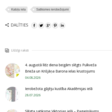
Katoļu iela
Satiksmes ierobežojumi
DALĪTIES
Līdzīgi raksti
4. augustā līdz diena beigām slēgts Pulkveža
Brieža un Krišjāņa Barona ielas krustojums
04.08.2026
Ierobežota gājēju kustība Akadēmijas ielā
28.07.2026
Slēgta satiksme Viktorijas ielā – Pagarinājums