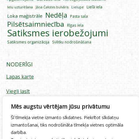
Lielā iela
Ielu uzturēšana
Lielupe
Jāņa Čakstes bulvāris
Nedēļa
Loka maģistrāle
Pasta sala
Pilsētsaimniecība
Rīgas iela
Satiksmes ierobežojumi
Satiksmes organizācija
Svētku nodrošināšana
NODERĪGI
Lapas karte
Viegli lasīt
Piekļūstamības paziņojums
Mēs augstu vērtējam jūsu privātumu
Šī tīmekļa vietne izmanto sīkdatnes. Piekrītot sīkdatņu
Sīkdatņu izmantošana
izmantošanai, tiks nodrošināta tīmekļa vietnes optimāla
darbība.
Privātuma politika