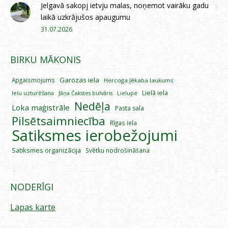
Jelgavā sakopj ietvju malas, noņemot vairāku gadu
laikā uzkrājušos apaugumu
31.07.2026
BIRKU MĀKONIS
Garozas iela
Apgaismojums
Hercoga Jēkaba laukums
Lielā iela
Ielu uzturēšana
Lielupe
Jāņa Čakstes bulvāris
Nedēļa
Loka maģistrāle
Pasta sala
Pilsētsaimniecība
Rīgas iela
Satiksmes ierobežojumi
Satiksmes organizācija
Svētku nodrošināšana
NODERĪGI
Lapas karte