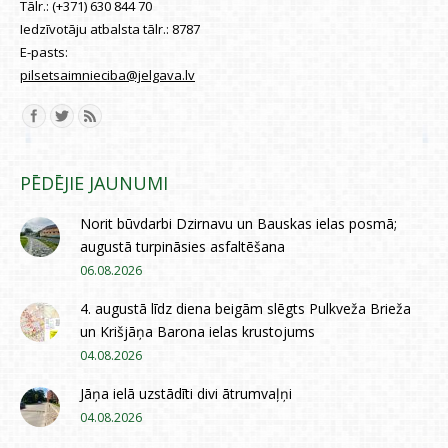
Tālr.:
(+371) 630 844 70
Iedzīvotāju atbalsta tālr.:
8787
E-pasts:
pilsetsaimnieciba@jelgava.lv
Find us on:
PĒDĒJIE JAUNUMI
Norit būvdarbi Dzirnavu un Bauskas ielas posmā;
augustā turpināsies asfaltēšana
06.08.2026
4. augustā līdz diena beigām slēgts Pulkveža Brieža
un Krišjāņa Barona ielas krustojums
04.08.2026
Jāņa ielā uzstādīti divi ātrumvaļņi
04.08.2026