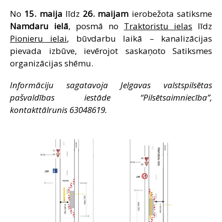
SAZIŅA
No
15. maija
līdz
26. maijam
ierobežota satiksme
Namdaru ielā
, posmā no
Traktoristu ielas
līdz
Pionieru ielai
, būvdarbu laikā – kanalizācijas
pievada izbūve, ievērojot saskaņoto Satiksmes
organizācijas shēmu.
Informāciju sagatavoja Jelgavas valstspilsētas
pašvaldības iestāde “Pilsētsaimniecība”,
kontakttālrunis 63048619.