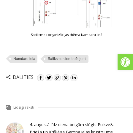
Satiksmes organizācijas shēma Namdaru ielā
Open
Namdaru iela
Satiksmes ierobežojumi
DALĪTIES
Līdzīgi raksti
4. augustā līdz diena beigām slēgts Pulkveža
Brieža un Krišjāņa Barona ielas krustojums