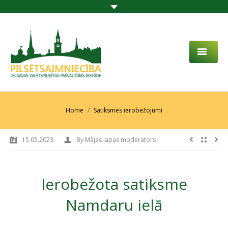
PAR MUMS
AKTUALITĀTES
You are here:
Home
Satiksmes ierobežojumi
DARBĪBAS JOMA
15.05.2023
By
Mājas lapas moderators
PROJEKTI
PAKALPOJUMI
Ierobežota satiksme
SABIEDRĪBAS LĪDZDALĪBA
Namdaru ielā
KONTAKTI