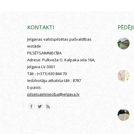
KONTAKTI
PĒDĒJ
Jelgavas valstspilsētas pašvaldības
iestāde
PILSĒTSAIMNIECĪBA
Adrese:
Pulkveža O. Kalpaka iela 16A,
Jelgava LV-3001
Tālr.:
(+371) 630 844 70
Iedzīvotāju atbalsta tālr.:
8787
E-pasts:
pilsetsaimnieciba@jelgava.lv
Find us on: