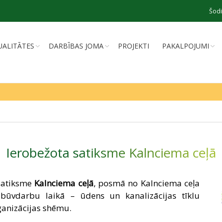
Šodi
UALITĀTES
DARBĪBAS JOMA
PROJEKTI
PAKALPOJUMI
Ierobežota satiksme Kalnciema ceļā
satiksme
Kalnciema ceļā
, posmā no Kalnciema ceļa
būvdarbu laikā – ūdens un kanalizācijas tīklu
ganizācijas shēmu.