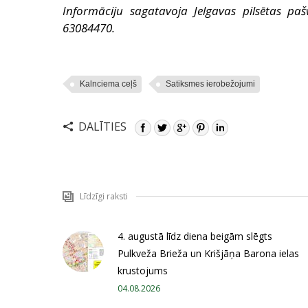
Informāciju sagatavoja Jelgavas pilsētas pašv
63084470.
Kalnciema ceļš
Satiksmes ierobežojumi
DALĪTIES
Līdzīgi raksti
4. augustā līdz diena beigām slēgts
Pulkveža Brieža un Krišjāņa Barona ielas
krustojums
04.08.2026