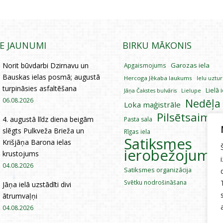
IE JAUNUMI
BIRKU MĀKONIS
Norit būvdarbi Dzirnavu un
Garozas iela
Apgaismojums
Bauskas ielas posmā; augustā
Hercoga Jēkaba laukums
Ielu uztu
turpināsies asfaltēšana
Lielā 
Lielupe
Jāņa Čakstes bulvāris
06.08.2026
Nedēļa
Loka maģistrāle
Pilsētsaimni
4. augustā līdz diena beigām
Pasta sala
slēgts Pulkveža Brieža un
Rīgas iela
Satiksmes
Krišjāņa Barona ielas
ierobežojumi
krustojums
04.08.2026
Satiksmes organizācija
Svētku nodrošināšana
Jāņa ielā uzstādīti divi
ātrumvaļņi
04.08.2026