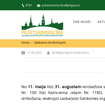
8787
pilsetsaimnieciba@jelgava.lv
PAR MUMS
AKT
You are here:
Home
Satiksmes ierobežojumi
11.05.2020
By
Mājas lapas moderators
No
11. maija
līdz
31. augustam
ierobežota 
Nr. 100 līdz Kalnciema ceļam Nr. 118D, 
ierīkošana, ievērojot saskaņoto Satiksmes or