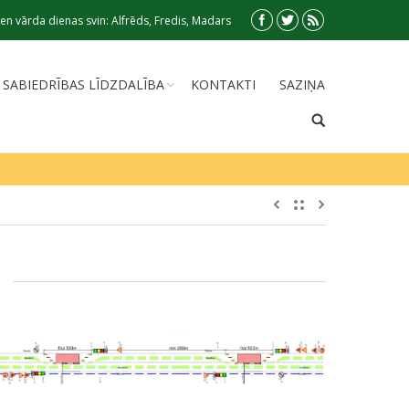
en vārda dienas svin: Alfrēds, Fredis, Madars
SABIEDRĪBAS LĪDZDALĪBA
KONTAKTI
SAZIŅA