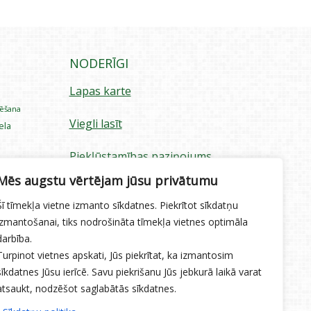
NODERĪGI
Lapas karte
rēšana
Viegli lasīt
iela
Piekļūstamības paziņojums
ecība
Mēs augstu vērtējam jūsu privātumu
Sīkdatņu izmantošana
Šī tīmekļa vietne izmanto sīkdatnes. Piekrītot sīkdatņu
Privātuma politika
izmantošanai, tiks nodrošināta tīmekļa vietnes optimāla
darbība.
Ētikas kodekss
Turpinot vietnes apskati, Jūs piekrītat, ka izmantosim
sīkdatnes Jūsu ierīcē. Savu piekrišanu Jūs jebkurā laikā varat
atsaukt, nodzēšot saglabātās sīkdatnes.