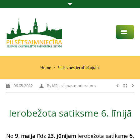
PAR MUMS
AKTUALITĀTES
You are here:
Home
Satiksmes ierobežojumi
DARBĪBAS JOMA
06.05.2022
By
Mājas lapas moderators
PROJEKTI
PAKALPOJUMI
Ierobežota satiksme 6. līnijā
SABIEDRĪBAS LĪDZDALĪBA
KONTAKTI
No
9. maija
līdz
23. jūnijam
ierobežota satiksme
6.