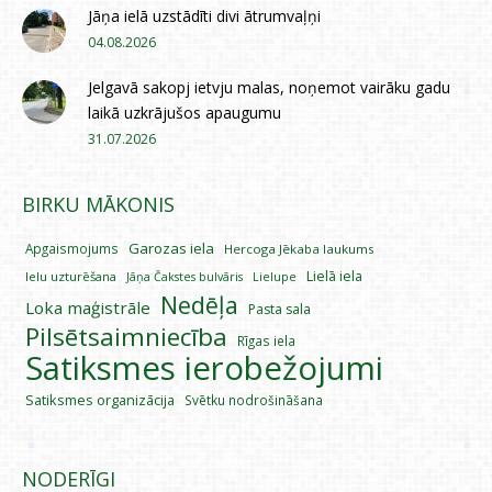
Jāņa ielā uzstādīti divi ātrumvaļņi
04.08.2026
Jelgavā sakopj ietvju malas, noņemot vairāku gadu
laikā uzkrājušos apaugumu
31.07.2026
BIRKU MĀKONIS
Garozas iela
Apgaismojums
Hercoga Jēkaba laukums
Lielā iela
Ielu uzturēšana
Lielupe
Jāņa Čakstes bulvāris
Nedēļa
Loka maģistrāle
Pasta sala
Pilsētsaimniecība
Rīgas iela
Satiksmes ierobežojumi
Satiksmes organizācija
Svētku nodrošināšana
NODERĪGI