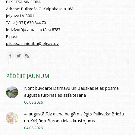
PILSĒTSAIMNIECĪBA
Adrese:
Pulkveža O. Kalpaka iela 16A,
Jelgava LV-3001
Tālr.:
(+371) 630 844 70
Iedzīvotāju atbalsta tālr.:
8787
E-pasts:
pilsetsaimnieciba@jelgava.lv
Find us on:
PĒDĒJIE JAUNUMI
Norit būvdarbi Dzirnavu un Bauskas ielas posmā;
augustā turpināsies asfaltēšana
06.08.2026
4. augustā līdz diena beigām slēgts Pulkveža Brieža
un Krišjāņa Barona ielas krustojums
04.08.2026