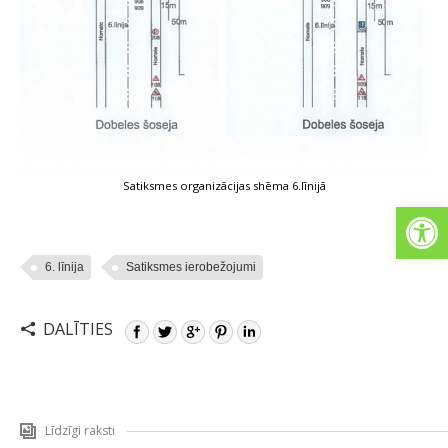
Satiksmes organizācijas shēma 6.līnijā
Open
6. līnija
Satiksmes ierobežojumi
DALĪTIES
Līdzīgi raksti