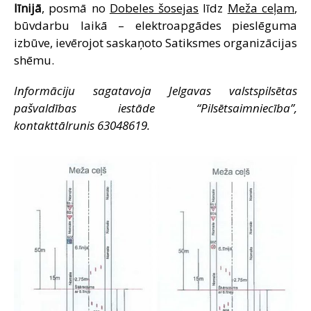
līnijā
, posmā no
Dobeles šosejas
līdz
Meža ceļam
,
SAZIŅA
būvdarbu laikā – elektroapgādes pieslēguma
izbūve, ievērojot saskaņoto Satiksmes organizācijas
shēmu.
Informāciju sagatavoja Jelgavas valstspilsētas
pašvaldības iestāde “Pilsētsaimniecība”,
kontakttālrunis 63048619.