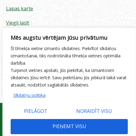
Lapas karte
Viegli lasīt
Piekļūstamības paziņojums
Mēs augstu vērtējam jūsu privātumu
Šī tīmekļa vietne izmanto sīkdatnes. Piekrītot sīkdatņu
Sīkdatņu izmantošana
izmantošanai, tiks nodrošināta tīmekļa vietnes optimāla
darbība.
Privātuma politika
Turpinot vietnes apskati, Jūs piekrītat, ka izmantosim
sīkdatnes Jūsu ierīcē. Savu piekrišanu Jūs jebkurā laikā varat
Ētikas kodekss
atsaukt, nodzēšot saglabātās sīkdatnes.
Sīkdatņu politika
PIELĀGOT
NORAIDĪT VISU
PIEŅEMT VISU
© 2015 Jelgavas valstspilsētas pašvaldības iestāde 'Pilsētsaimniecība'