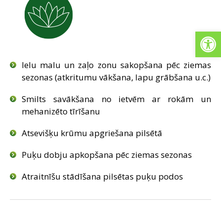
Open
Ielu malu un zaļo zonu sakopšana pēc ziemas
sezonas (atkritumu vākšana, lapu grābšana u.c.)
Smilts savākšana no ietvēm ar rokām un
mehanizēto tīrīšanu
Atsevišķu krūmu apgriešana pilsētā
Puķu dobju apkopšana pēc ziemas sezonas
Atraitnīšu stādīšana pilsētas puķu podos