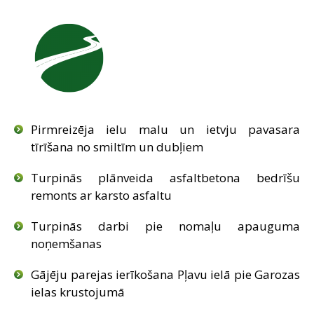
SAZIŅA
Pirmreizēja ielu malu un ietvju pavasara
tīrīšana no smiltīm un dubļiem
Turpinās plānveida asfaltbetona bedrīšu
remonts ar karsto asfaltu
Turpinās darbi pie nomaļu apauguma
noņemšanas
Gājēju parejas ierīkošana Pļavu ielā pie Garozas
ielas krustojumā