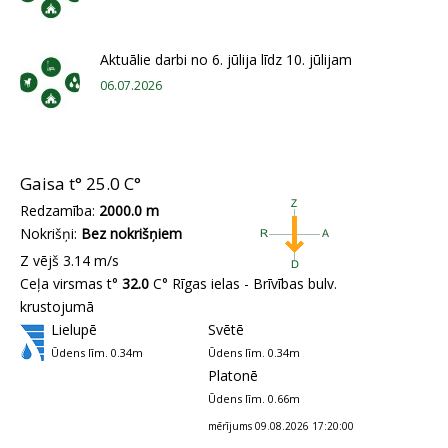
Aktuālie darbi no 6. jūlija līdz 10. jūlijam
06.07.2026
Gaisa t°
25.0 C°
Redzamība:
2000.0 m
Nokrišņi:
Bez nokrišņiem
Z vējš 3.14 m/s
Ceļa virsmas t°
32.0
C° Rīgas ielas - Brīvības bulv.
krustojumā
Lielupē
Svētē
Ūdens līm. 0.34m
Ūdens līm. 0.34m
Platonē
Ūdens līm. 0.66m
mērījums 09.08.2026 17:20:00