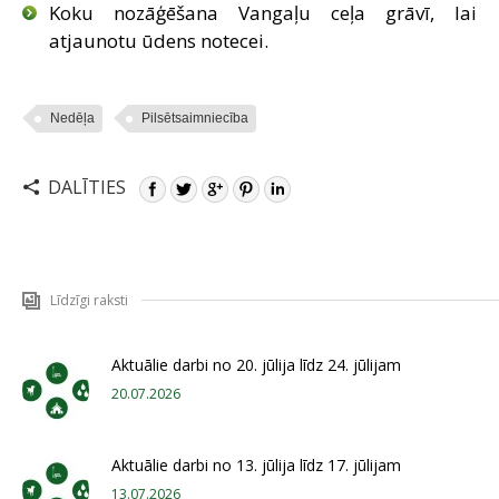
Koku nozāģēšana Vangaļu ceļa grāvī, lai
atjaunotu ūdens notecei.
Nedēļa
Pilsētsaimniecība
DALĪTIES
Līdzīgi raksti
Aktuālie darbi no 20. jūlija līdz 24. jūlijam
20.07.2026
Aktuālie darbi no 13. jūlija līdz 17. jūlijam
13.07.2026