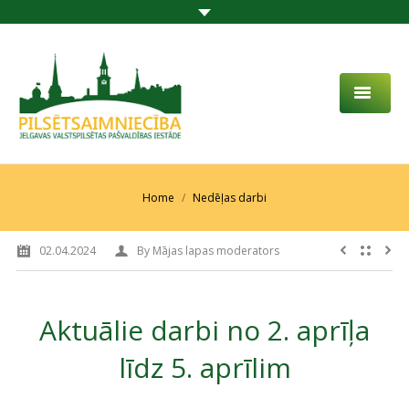
PAR MUMS
AKTUALITĀTES
You are here:
Home
Nedēļas darbi
DARBĪBAS JOMA
02.04.2024
By
Mājas lapas moderators
PROJEKTI
PAKALPOJUMI
Aktuālie darbi no 2. aprīļa
SABIEDRĪBAS LĪDZDALĪBA
līdz 5. aprīlim
KONTAKTI