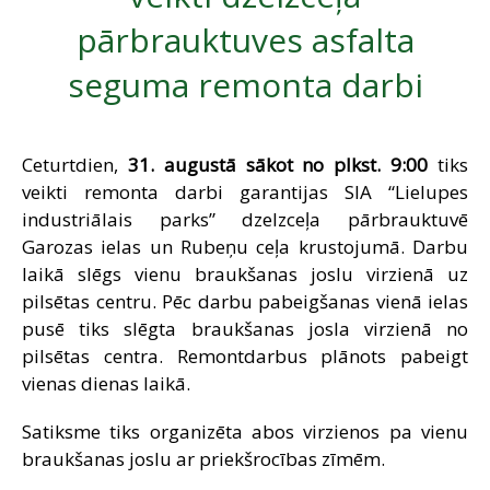
SAZIŅA
pārbrauktuves asfalta
seguma remonta darbi
Ceturtdien,
31. augustā sākot no plkst. 9:00
tiks
veikti remonta darbi garantijas SIA “Lielupes
industriālais parks” dzelzceļa pārbrauktuvē
Garozas ielas un Rubeņu ceļa krustojumā. Darbu
laikā slēgs vienu braukšanas joslu virzienā uz
pilsētas centru. Pēc darbu pabeigšanas vienā ielas
pusē tiks slēgta braukšanas josla virzienā no
pilsētas centra. Remontdarbus plānots pabeigt
vienas dienas laikā.
Satiksme tiks organizēta abos virzienos pa vienu
braukšanas joslu ar priekšrocības zīmēm.