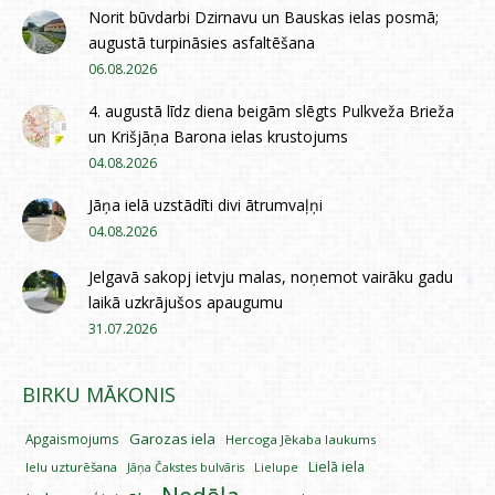
Norit būvdarbi Dzirnavu un Bauskas ielas posmā;
augustā turpināsies asfaltēšana
06.08.2026
4. augustā līdz diena beigām slēgts Pulkveža Brieža
un Krišjāņa Barona ielas krustojums
04.08.2026
Jāņa ielā uzstādīti divi ātrumvaļņi
04.08.2026
Jelgavā sakopj ietvju malas, noņemot vairāku gadu
laikā uzkrājušos apaugumu
31.07.2026
BIRKU MĀKONIS
Garozas iela
Apgaismojums
Hercoga Jēkaba laukums
Lielā iela
Ielu uzturēšana
Lielupe
Jāņa Čakstes bulvāris