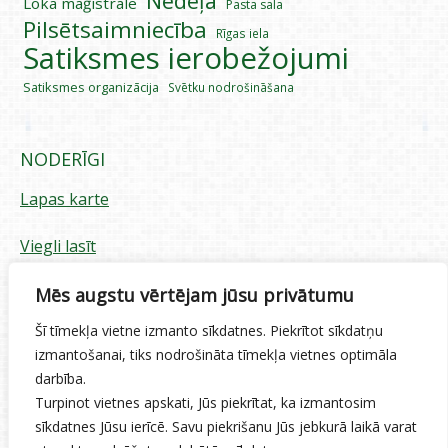
Nedēļa
Loka maģistrāle
Pasta sala
Pilsētsaimniecība
Rīgas iela
Satiksmes ierobežojumi
Satiksmes organizācija
Svētku nodrošināšana
NODERĪGI
Lapas karte
Viegli lasīt
Piekļūstamības paziņojums
Mēs augstu vērtējam jūsu privātumu
Šī tīmekļa vietne izmanto sīkdatnes. Piekrītot sīkdatņu
Sīkdatņu izmantošana
izmantošanai, tiks nodrošināta tīmekļa vietnes optimāla
darbība.
Privātuma politika
Turpinot vietnes apskati, Jūs piekrītat, ka izmantosim
sīkdatnes Jūsu ierīcē. Savu piekrišanu Jūs jebkurā laikā varat
Ētikas kodekss