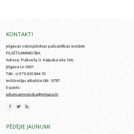
KONTAKTI
Jelgavas valstspilsētas pašvaldības iestāde
PILSĒTSAIMNIECĪBA
Adrese:
Pulkveža O. Kalpaka iela 16A,
Jelgava LV-3001
Tālr.:
(+371) 630 844 70
Iedzīvotāju atbalsta tālr.:
8787
E-pasts:
pilsetsaimnieciba@jelgava.lv
Find us on:
PĒDĒJIE JAUNUMI