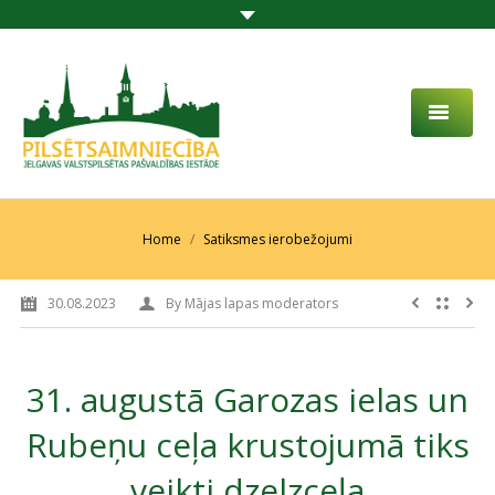
PAR MUMS
AKTUALITĀTES
You are here:
Home
Satiksmes ierobežojumi
DARBĪBAS JOMA
30.08.2023
By
Mājas lapas moderators
PROJEKTI
PAKALPOJUMI
31. augustā Garozas ielas un
SABIEDRĪBAS LĪDZDALĪBA
Rubeņu ceļa krustojumā tiks
KONTAKTI
veikti dzelzceļa