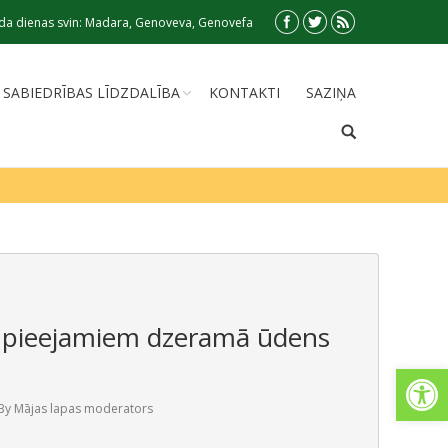
da dienas svin: Madara, Genoveva, Genovefa
SABIEDRĪBAS LĪDZDALĪBA
KONTAKTI
SAZIŅA
ki pieejamiem dzeramā ūdens
Open
By
Mājas lapas moderators