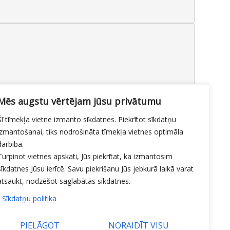
rbi no 29. jūnija līdz 3. jūlijam
Mēs augstu vērtējam jūsu privātumu
 darbi
By
Mājas lapas moderators
Šī tīmekļa vietne izmanto sīkdatnes. Piekrītot sīkdatņu
izmantošanai, tiks nodrošināta tīmekļa vietnes optimāla
darbība.
Turpinot vietnes apskati, Jūs piekrītat, ka izmantosim
sīkdatnes Jūsu ierīcē. Savu piekrišanu Jūs jebkurā laikā varat
atsaukt, nodzēšot saglabātās sīkdatnes.
Sīkdatņu politika
PIELĀGOT
NORAIDĪT VISU