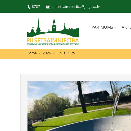
8787
pilsetsaimnieciba@jelgava.lv
PAR MUMS
AKT
You are here:
Home
2026
jūnijs
29