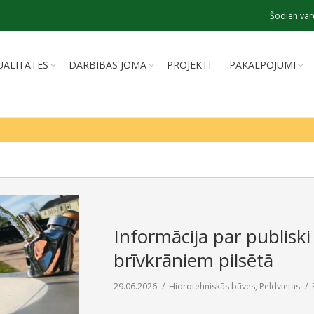
Šodien vār
UALITĀTES
DARBĪBAS JOMA
PROJEKTI
PAKALPOJUMI
Informācija par publis
brīvkrāniem pilsētā
29.06.2026
Hidrotehniskās būves
,
Peldvietas