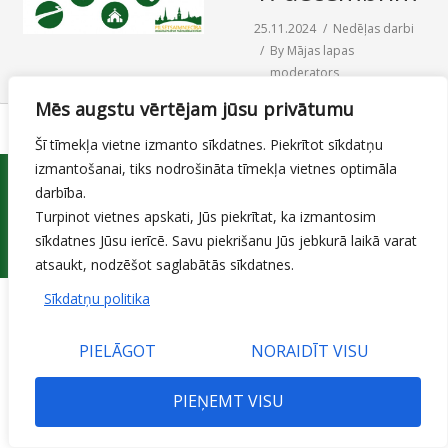
SAZIŅA
25.11.2024
Nedēļas darbi
By
Mājas lapas
moderators
Mēs augstu vērtējam jūsu privātumu
Šī tīmekļa vietne izmanto sīkdatnes. Piekrītot sīkdatņu
izmantošanai, tiks nodrošināta tīmekļa vietnes optimāla
darbība.
Turpinot vietnes apskati, Jūs piekrītat, ka izmantosim
sīkdatnes Jūsu ierīcē. Savu piekrišanu Jūs jebkurā laikā varat
© 2015 Jelgavas valstspilsētas pašvaldības iestāde 'Pilsētsaimniecība'
atsaukt, nodzēšot saglabātās sīkdatnes.
Sīkdatņu politika
PIELĀGOT
NORAIDĪT VISU
PIEŅEMT VISU