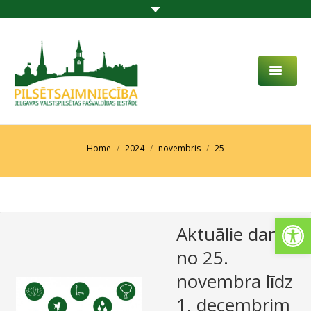
PAR MUMS
AKTUALITĀTES
You are here:
Home
2024
novembris
25
DARBĪBAS JOMA
PROJEKTI
Open
Aktuālie darbi
PAKALPOJUMI
no 25.
SABIEDRĪBAS LĪDZDALĪBA
novembra līdz
KONTAKTI
1. decembrim