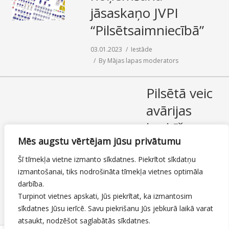
jāsaskaņo JVPI
SAZIŅA
“Pilsētsaimniecībā”
03.01.2023
Iestāde
By
Mājas lapas moderators
Pilsētā veic
avārijas
bedrīšu
Mēs augstu vērtējam jūsu privātumu
remontu
Šī tīmekļa vietne izmanto sīkdatnes. Piekrītot sīkdatņu
03.01.2023
izmantošanai, tiks nodrošināta tīmekļa vietnes optimāla
Ielas, ietves un
darbība.
veloceliņi
Turpinot vietnes apskati, Jūs piekrītat, ka izmantosim
By
Mājas lapas
sīkdatnes Jūsu ierīcē. Savu piekrišanu Jūs jebkurā laikā varat
moderators
atsaukt, nodzēšot saglabātās sīkdatnes.