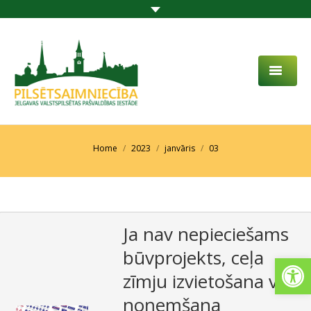
PAR MUMS
AKTUALITĀTES
You are here:
Home
2023
janvāris
03
DARBĪBAS JOMA
PROJEKTI
Ja nav nepieciešams
PAKALPOJUMI
būvprojekts, ceļa
Open
SABIEDRĪBAS LĪDZDALĪBA
zīmju izvietošana vai
KONTAKTI
noņemšana