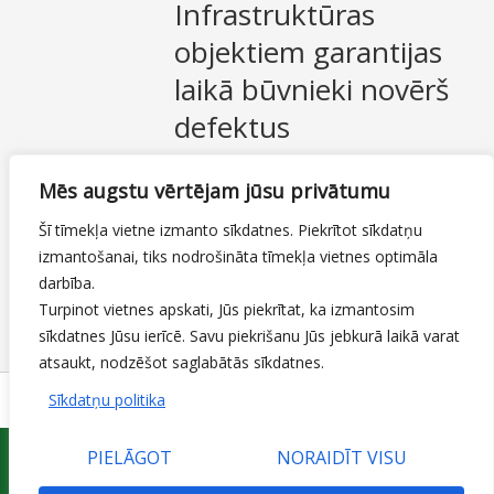
Infrastruktūras
objektiem garantijas
laikā būvnieki novērš
defektus
28.06.2022
Mēs augstu vērtējam jūsu privātumu
Ielas, ietves un veloceliņi
,
Ietves izbūve
Kalnciema ceļā
,
Loka maģistrāles pārbūve
,
Šī tīmekļa vietne izmanto sīkdatnes. Piekrītot sīkdatņu
Miera ielas tilts
,
Neretas, Prohorova un
izmantošanai, tiks nodrošināta tīmekļa vietnes optimāla
Garozas ielu pārbūve
,
Satiksmes ielas
darbība.
pārbūve
,
Siltumnīcefekta samazināšana
,
Turpinot vietnes apskati, Jūs piekrītat, ka izmantosim
Smiltnieku ielas pārbūve
sīkdatnes Jūsu ierīcē. Savu piekrišanu Jūs jebkurā laikā varat
By
Mājas lapas moderators
atsaukt, nodzēšot saglabātās sīkdatnes.
Sīkdatņu politika
PIELĀGOT
NORAIDĪT VISU