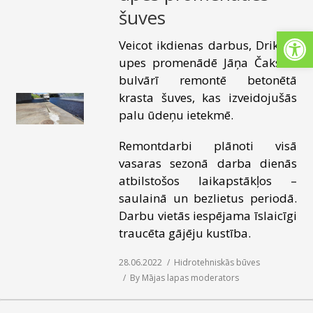
šuves
SAZIŅA
Open
Veicot ikdienas darbus, Driksas
upes promenādē Jāņa Čakstes
bulvārī remontē betonētā
krasta šuves, kas izveidojušās
palu ūdeņu ietekmē.
Remontdarbi plānoti visā
vasaras sezonā darba dienās
atbilstošos laikapstākļos –
saulainā un bezlietus periodā.
Darbu vietās iespējama īslaicīgi
traucēta gājēju kustība.
28.06.2022
Hidrotehniskās būves
By
Mājas lapas moderators