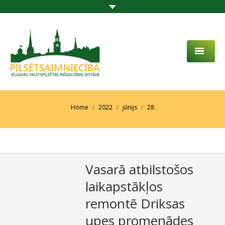
PAR MUMS
AKTUALITĀTES
You are here:
Home
2022
jūnijs
28
DARBĪBAS JOMA
PROJEKTI
Vasarā atbilstošos
PAKALPOJUMI
laikapstākļos
SABIEDRĪBAS LĪDZDALĪBA
remontē Driksas
KONTAKTI
upes promenādes