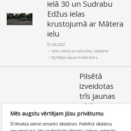
ielā 30 un Sudrabu
Edžus ielas
krustojumā ar Mātera
ielu
01.06.2022
Ielas, ietves un veloceliņi
,
Satiksme
By
Mājas lapas moderators
Pilsētā
izveidotas
trīs jaunas
gājēju
Mēs augstu vērtējam jūsu privātumu
pārejas
Šī tīmekļa vietne izmanto sīkdatnes. Piekrītot sīkdatņu
01.06.2022
izmantošanai, tiks nodrošināta tīmekļa vietnes optimāla