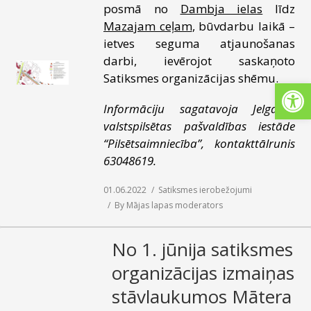
posmā no
Dambja ielas
līdz
SAZIŅA
Mazajam ceļam
, būvdarbu laikā –
ietves seguma atjaunošanas
darbi, ievērojot saskaņoto
Satiksmes organizācijas shēmu.
Open
Informāciju sagatavoja Jelgavas
valstspilsētas pašvaldības iestāde
“Pilsētsaimniecība”, kontakttālrunis
63048619.
01.06.2022
Satiksmes ierobežojumi
By
Mājas lapas moderators
No 1. jūnija satiksmes
organizācijas izmaiņas
stāvlaukumos Mātera