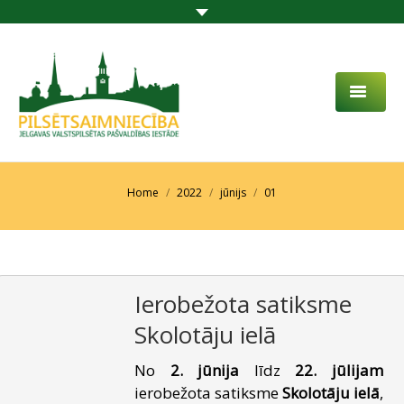
PAR MUMS
AKTUALITĀTES
You are here:
Home
2022
jūnijs
01
DARBĪBAS JOMA
PROJEKTI
Ierobežota satiksme
PAKALPOJUMI
Skolotāju ielā
SABIEDRĪBAS LĪDZDALĪBA
No
2. jūnija
līdz
22. jūlijam
KONTAKTI
ierobežota satiksme
Skolotāju ielā
,