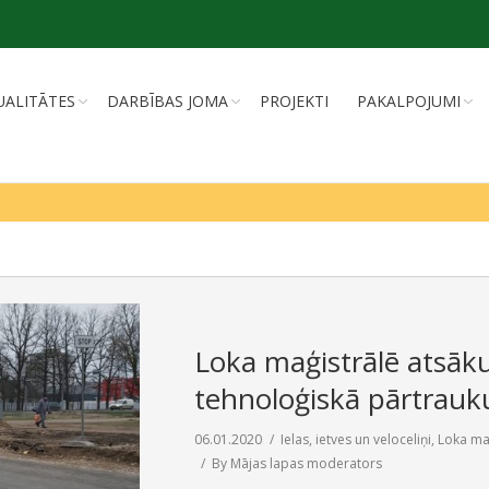
UALITĀTES
DARBĪBAS JOMA
PROJEKTI
PAKALPOJUMI
Loka maģistrālē atsāk
tehnoloģiskā pārtrau
06.01.2020
Ielas, ietves un veloceliņi
,
Loka ma
By
Mājas lapas moderators