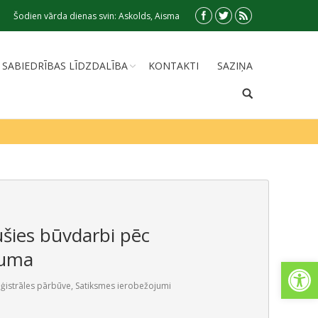
Šodien vārda dienas svin: Askolds, Aisma
SABIEDRĪBAS LĪDZDALĪBA
KONTAKTI
SAZIŅA
ušies būvdarbi pēc
kuma
Open
ģistrāles pārbūve
,
Satiksmes ierobežojumi