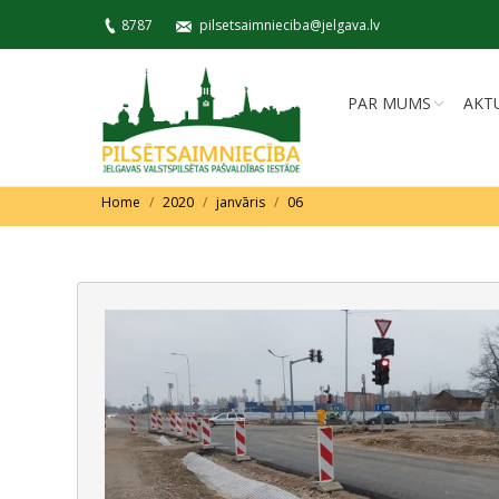
8787
pilsetsaimnieciba@jelgava.lv
PAR MUMS
AKT
You are here:
Home
2020
janvāris
06