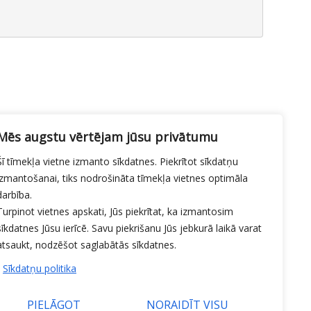
Mēs augstu vērtējam jūsu privātumu
Šī tīmekļa vietne izmanto sīkdatnes. Piekrītot sīkdatņu
izmantošanai, tiks nodrošināta tīmekļa vietnes optimāla
darbība.
Turpinot vietnes apskati, Jūs piekrītat, ka izmantosim
sīkdatnes Jūsu ierīcē. Savu piekrišanu Jūs jebkurā laikā varat
atsaukt, nodzēšot saglabātās sīkdatnes.
Sīkdatņu politika
PIELĀGOT
NORAIDĪT VISU