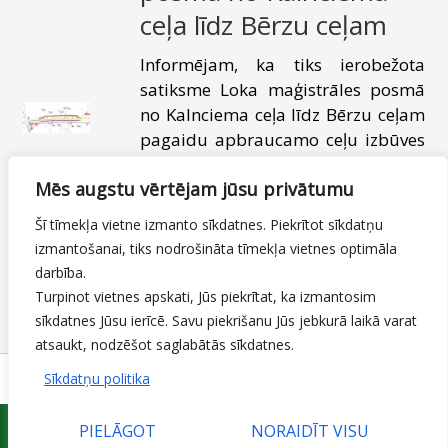
ceļa līdz Bērzu ceļam
SAZIŅA
Informējam, ka tiks ierobežota
satiksme Loka maģistrāles posmā
no Kalnciema ceļa līdz Bērzu ceļam
pagaidu apbraucamo ceļu izbūves
darbu laikā no 13.septembra līdz
Mēs augstu vērtējam jūsu privātumu
12.oktobrim, ievērojot saskaņoto
Satiksmes organizācijas shēmu.
Šī tīmekļa vietne izmanto sīkdatnes. Piekrītot sīkdatņu
izmantošanai, tiks nodrošināta tīmekļa vietnes optimāla
13.09.2018
darbība.
Loka maģistrāles pārbūve
,
Satiksmes
Turpinot vietnes apskati, Jūs piekrītat, ka izmantosim
ierobežojumi
sīkdatnes Jūsu ierīcē. Savu piekrišanu Jūs jebkurā laikā varat
By
Mājas lapas moderators
atsaukt, nodzēšot saglabātās sīkdatnes.
Sīkdatņu politika
PIELĀGOT
NORAIDĪT VISU