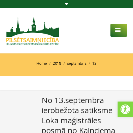
PAR MUMS
AKTUALITĀTES
You are here:
Home
2018
septembris
13
DARBĪBAS JOMA
PROJEKTI
No 13.septembra
PAKALPOJUMI
Open
ierobežota satiksme
SABIEDRĪBAS LĪDZDALĪBA
Loka maģistrāles
KONTAKTI
posmā no Kalnciema