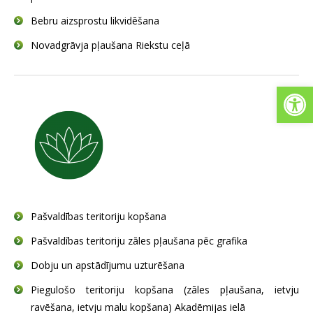
Bebru aizsprostu likvidēšana
Novadgrāvja pļaušana Riekstu ceļā
Open
Pašvaldības teritoriju kopšana
Pašvaldības teritoriju zāles pļaušana pēc grafika
Dobju un apstādījumu uzturēšana
Piegulošo teritoriju kopšana (zāles pļaušana, ietvju
ravēšana, ietvju malu kopšana) Akadēmijas ielā