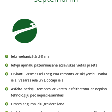
SAZIŅA
Ielu mehanizētā tīrīšana
Ietvju apmaļu pazemināšana atsevišķās vietās pilsētā
Divkārtu virsmas ielu seguma remonts ar sīkšķembu Parka
ielā, Vasaras ielā un Lidotāju ielā
Asfalta bedrīšu remonts ar karsto asfaltbetonu ar nepilno
tehnoloģiju pēc nepieciešamības
Grants seguma ielu greiderēšana