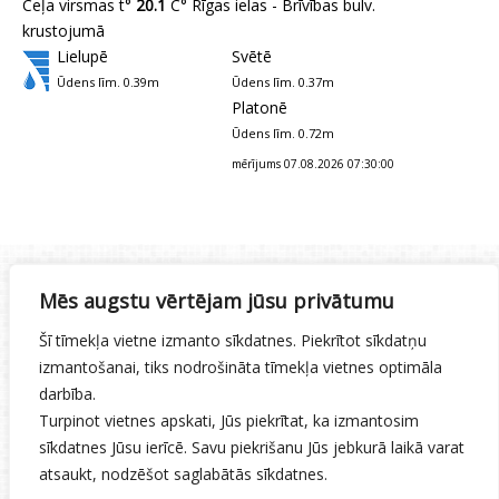
Ceļa virsmas t°
20.1
C° Rīgas ielas - Brīvības bulv.
krustojumā
Lielupē
Svētē
Ūdens līm. 0.39m
Ūdens līm. 0.37m
Platonē
Ūdens līm. 0.72m
mērījums 07.08.2026 07:30:00
Mēs augstu vērtējam jūsu privātumu
Gaisa t°
18.9 C°
Redzamība:
2000.0 m
Šī tīmekļa vietne izmanto sīkdatnes. Piekrītot sīkdatņu
Nokrišņi:
Bez nokrišņiem
izmantošanai, tiks nodrošināta tīmekļa vietnes optimāla
Z vējš 6.22 m/s
darbība.
Ceļa virsmas t°
20.1
C° Rīgas ielas - Brīvības bulv.
Turpinot vietnes apskati, Jūs piekrītat, ka izmantosim
krustojumā
sīkdatnes Jūsu ierīcē. Savu piekrišanu Jūs jebkurā laikā varat
Lielupē
Svētē
atsaukt, nodzēšot saglabātās sīkdatnes.
Ūdens līm. 0.39m
Ūdens līm. 0.37m