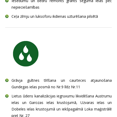
Iesēdumu un bedru remonts grants seguma ielās pēc
nepieciešamības
Ceļa zīmju un luksoforu ikdienas uzturēšana pilsētā
Grāvja gultnes tīrīšana un caurteces atjaunošana
Gundegas ielas posmā no Nr.9 līdz Nr.11
Lietus ūdens kanalizācijas iegruvumu likvidēšana Austrumu
ielas un Garozas ielas krustojumā, Uzvaras ielas un
Dobeles ielas krustojumā un iekšpagalmā Loka maģistrālē
pret Nr. 27