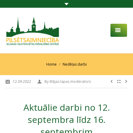
PAR MUMS
AKTUALITĀTES
You are here:
Home
Nedēļas darbi
DARBĪBAS JOMA
12.09.2022
By
Mājas lapas moderators
PROJEKTI
PAKALPOJUMI
Aktuālie darbi no 12.
SABIEDRĪBAS LĪDZDALĪBA
septembra līdz 16.
KONTAKTI
septembrim