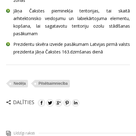
zonās
Jāņa Čakstes pieminekļa teritorijas, tai skaitā
arhitektonisko veidojumu un labiekārtojuma elementu,
kopšana, lai sagatavotu teritoriju ozolu stādīšanas
pasākumam
Prezidentu skvēra izveide pasākumam Latvijas pirmā valsts
prezidenta Jāņa Čakstes 163.dzimšanas dienā
Nedēļa
Pilsētsaimniecība
DALĪTIES
Līdzīgi raksti