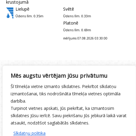
krustojumā
Lielupē
Svētē
Ūdens līm. 0.35m
Ūdens līm. 0.33m
Platonē
Ūdens līm. 0.69m
mērījums 07.08.2026 03:30:00
Mēs augstu vērtējam jūsu privātumu
Gaisa t°
18.8 C°
Redzamība:
2000.0 m
Šī tīmekļa vietne izmanto sīkdatnes. Piekrītot sīkdatņu
Nokrišņi:
Bez nokrišņiem
izmantošanai, tiks nodrošināta tīmekļa vietnes optimāla
Z vējš 3.65 m/s
darbība.
Ceļa virsmas t°
20.3
C° Rīgas ielas - Brīvības bulv.
Turpinot vietnes apskati, Jūs piekrītat, ka izmantosim
krustojumā
sīkdatnes Jūsu ierīcē. Savu piekrišanu Jūs jebkurā laikā varat
Lielupē
Svētē
atsaukt, nodzēšot saglabātās sīkdatnes.
Ūdens līm. 0.35m
Ūdens līm. 0.33m
Sīkdatņu politika
Platonē