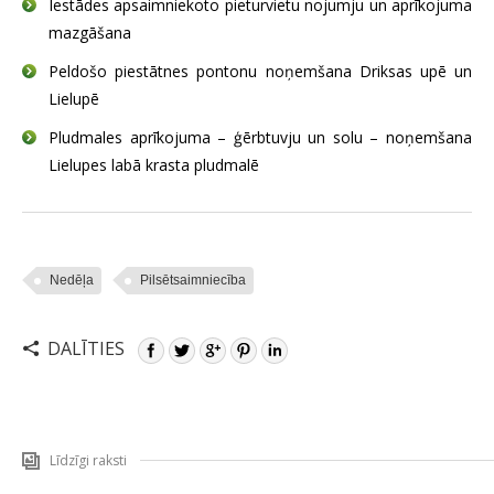
Iestādes apsaimniekoto pieturvietu nojumju un aprīkojuma
mazgāšana
Peldošo piestātnes pontonu noņemšana Driksas upē un
Lielupē
Pludmales aprīkojuma – ģērbtuvju un solu – noņemšana
Lielupes labā krasta pludmalē
Nedēļa
Pilsētsaimniecība
DALĪTIES
Līdzīgi raksti