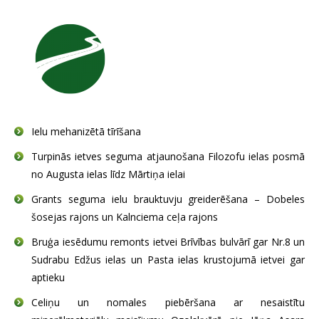
SAZIŅA
Ielu mehanizētā tīrīšana
Turpinās ietves seguma atjaunošana Filozofu ielas posmā
no Augusta ielas līdz Mārtiņa ielai
Grants seguma ielu brauktuvju greiderēšana – Dobeles
šosejas rajons un Kalnciema ceļa rajons
Bruģa iesēdumu remonts ietvei Brīvības bulvārī gar Nr.8 un
Sudrabu Edžus ielas un Pasta ielas krustojumā ietvei gar
aptieku
Celiņu un nomales piebēršana ar nesaistītu