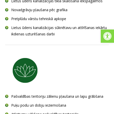
Lietus ūdens kanalizācijas tīkla skalošana iekšpagalmos
Novadgrāvju pļaušana pēc grafika
Pretplūdu vārstu tehniskā apkope
Lietus ūdens kanalizācijas sūknētavu un attīrīšanas iekārtu
Open
ikdienas uzturēšanas darbi
Pašvaldības teritoriju zālienu pļaušana un lapu grābšana
Puķu podu un dobju ieziemošana