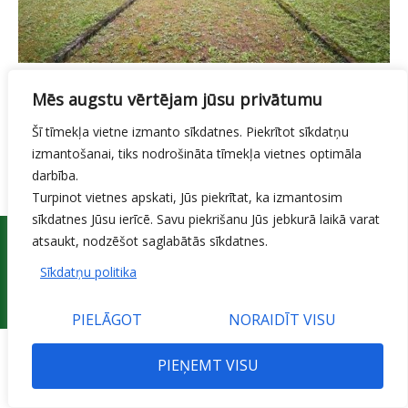
SAZIŅA
1905. gada piemiņas vieta
Mēs augstu vērtējam jūsu privātumu
Šī tīmekļa vietne izmanto sīkdatnes. Piekrītot sīkdatņu
DALĪTIES
izmantošanai, tiks nodrošināta tīmekļa vietnes optimāla
darbība.
Turpinot vietnes apskati, Jūs piekrītat, ka izmantosim
sīkdatnes Jūsu ierīcē. Savu piekrišanu Jūs jebkurā laikā varat
atsaukt, nodzēšot saglabātās sīkdatnes.
Sīkdatņu politika
© 2015 Jelgavas valstspilsētas pašvaldības iestāde 'Pilsētsaimniecība'
PIELĀGOT
NORAIDĪT VISU
PIEŅEMT VISU